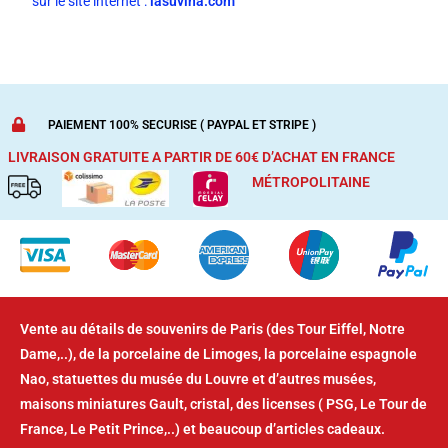
sur le site internet :
lasuvina.com
PAIEMENT 100% SECURISE ( PAYPAL ET STRIPE )
LIVRAISON GRATUITE A PARTIR DE 60€ D’ACHAT
EN FRANCE
MÉTROPOLITAINE
Vente au détails de souvenirs de Paris (des Tour Eiffel, Notre
Dame,..), de la porcelaine de Limoges, la porcelaine espagnole
Nao, statuettes du musée du Louvre et d’autres musées,
maisons miniatures Gault, cristal, des licenses ( PSG, Le Tour de
France, Le Petit Prince,..) et beaucoup d’articles cadeaux.