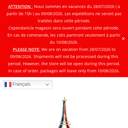
ATTENTION
:
Nous sommes en vacances du 28/07/2026 ( à
partir de 15h ) au 09/08/2026. Les expéditions ne seront pas
traitées dans cette période.
Cependant,le magasin sera ouvert pendant cette période.
En cas de commande, les colis partiront seulement à partir
✕
du 10/08/2026.
PLEASE NOTE
:
We are on vacation from 28/07/2026 to
09/08/2026. Shipments will not be processed during this
period. However, the store will be open during this period.
In case of order, packages will leave only from 10/08/2026.
Français