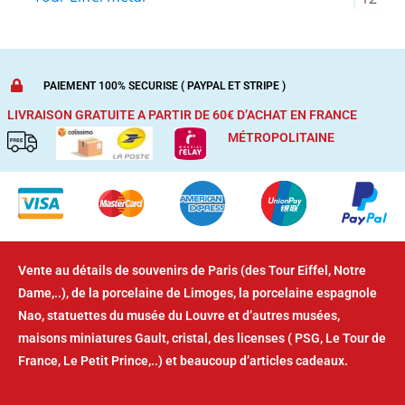
PAIEMENT 100% SECURISE ( PAYPAL ET STRIPE )
LIVRAISON GRATUITE A PARTIR DE 60€ D’ACHAT
EN FRANCE
MÉTROPOLITAINE
Vente au détails de souvenirs de Paris (des Tour Eiffel, Notre
Dame,..), de la porcelaine de Limoges, la porcelaine espagnole
Nao, statuettes du musée du Louvre et d’autres musées,
maisons miniatures Gault, cristal, des licenses ( PSG, Le Tour de
France, Le Petit Prince,..) et beaucoup d’articles cadeaux.