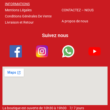
INFORMATIONS
Mentions Légales
CONTACTEZ – NOUS
Conditions Générales De Vente
A propos de nous
Livraison et Retour
Suivez nous
La boutique est ouverte de 10h30 à 19h00 7/ 7 jours