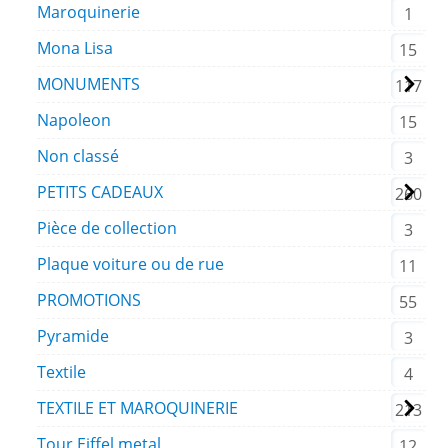
Maroquinerie
1
Mona Lisa
15
MONUMENTS
117
Napoleon
15
Non classé
3
PETITS CADEAUX
260
Pièce de collection
3
Plaque voiture ou de rue
11
PROMOTIONS
55
Pyramide
3
Textile
4
TEXTILE ET MAROQUINERIE
213
Tour Eiffel metal
12