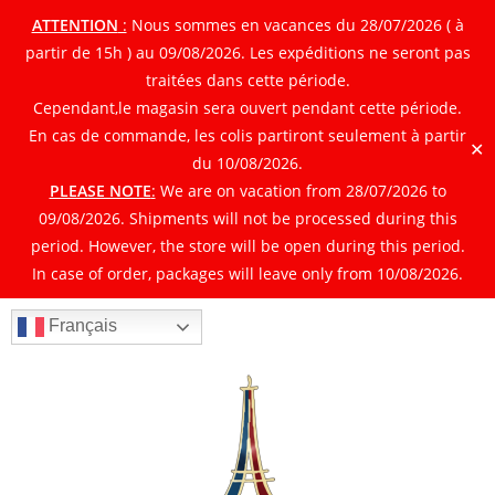
ATTENTION
:
Nous sommes en vacances du 28/07/2026 ( à
partir de 15h ) au 09/08/2026. Les expéditions ne seront pas
traitées dans cette période.
Cependant,le magasin sera ouvert pendant cette période.
En cas de commande, les colis partiront seulement à partir
✕
du 10/08/2026.
PLEASE NOTE
:
We are on vacation from 28/07/2026 to
09/08/2026. Shipments will not be processed during this
period. However, the store will be open during this period.
In case of order, packages will leave only from 10/08/2026.
Français