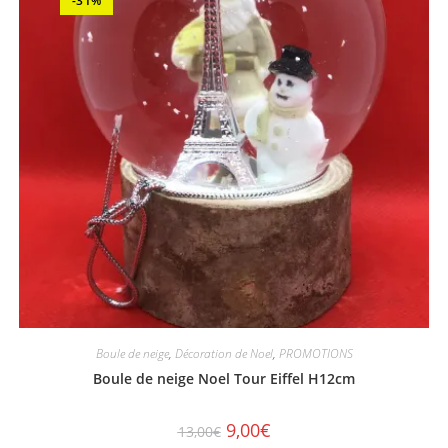
-31%
Boule de neige
,
Décoration de Noel
,
PROMOTIONS
Boule de neige Noel Tour Eiffel H12cm
9,00
€
13,00
€