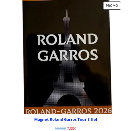
PROMO
Magnet Roland Garros Tour Eiffel
10,00
€
7,00
€