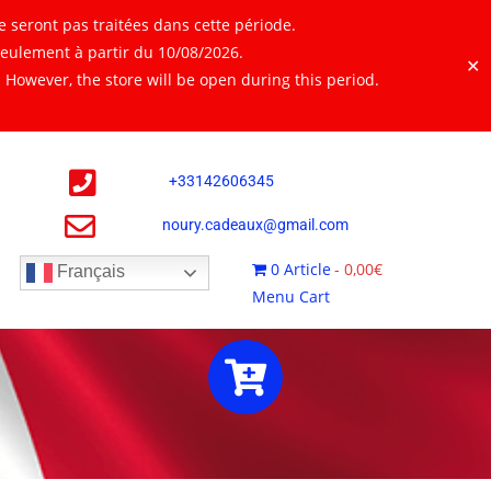
 seront pas traitées dans cette période.
seulement à partir du 10/08/2026.
✕
However, the store will be open during this period.
+
33142606345
noury.cadeaux@gmail.com
0 Article
0,00€
Français
Menu Cart