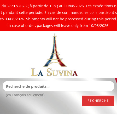
 28/07/2026 ( à partir de 15h ) au 09/08/2026. Les expéditions ne
 pendant cette période. En cas de commande, les colis partiront 
o 09/08/2026. Shipments will not be processed during this period. 
In case of order, packages will leave only from 10/08/2026.
(en Français seulement)
RECHERCHE