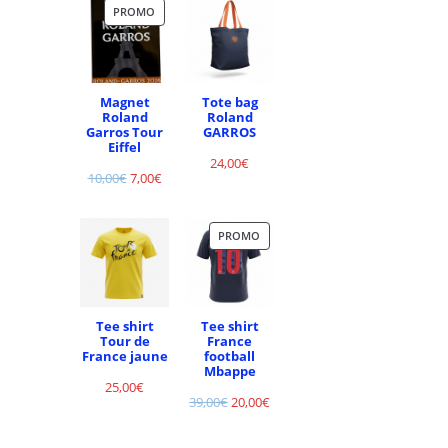
PROMO
Magnet
Tote bag
Roland
Roland
Garros Tour
GARROS
Eiffel
24,00
€
10,00
€
7,00
€
PROMO
Tee shirt
Tee shirt
Tour de
France
France jaune
football
Mbappe
25,00
€
39,00
€
20,00
€