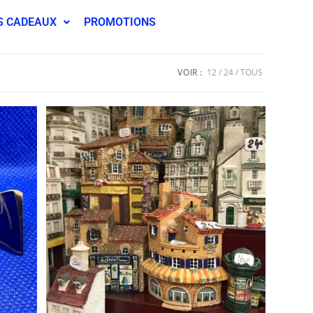
S CADEAUX
PROMOTIONS
VOIR :
12
24
TOUS