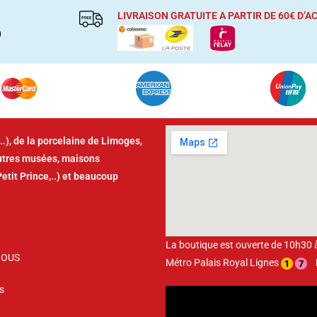
LIVRAISON GRATUITE A PARTIR DE 60€ D’
)
..), de la porcelaine de Limoges,
autres musées, maisons
Petit Prince,..) et beaucoup
La boutique est ouverte de 10h30
NOUS
Métro Palais Royal Lignes
Bu
s