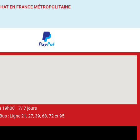
ACHAT
EN FRANCE MÉTROPOLITAINE
 à 19h00 7/ 7 jours
s : Ligne 21, 27, 39, 68, 72 et 95