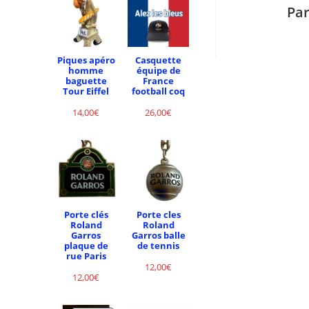
Pa
Piques apéro
Casquette
homme
équipe de
baguette
France
Tour Eiffel
football coq
14,00
€
26,00
€
Porte clés
Porte cles
Roland
Roland
Garros
Garros balle
plaque de
de tennis
rue Paris
12,00
€
12,00
€