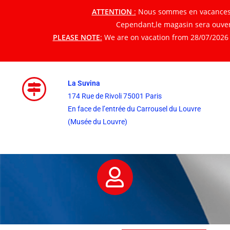
ATTENTION
:
Nous sommes en vacances du
Cependant,le magasin sera ouvert
PLEASE NOTE
:
We are on vacation from 28/07/2026 t
La Suvina
174 Rue de Rivoli 75001 Paris
En face de l’entrée du Carrousel du Louvre
(Musée du Louvre)