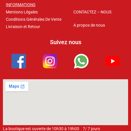
INFORMATIONS
Mentions Légales
CONTACTEZ – NOUS
Conditions Générales De Vente
A propos de nous
Livraison et Retour
Suivez nous
La boutique est ouverte de 10h30 à 19h00 7/ 7 jours