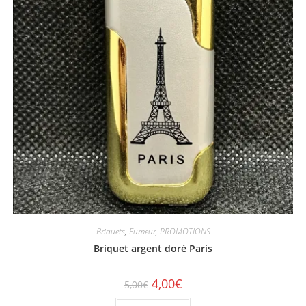
Briquets
,
Fumeur
,
PROMOTIONS
Briquet argent doré Paris
4,00
€
5,00
€