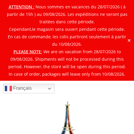
ATTENTION
:
Nous sommes en vacances du 28/07/2026 ( à
partir de 15h ) au 09/08/2026. Les expéditions ne seront pas
traitées dans cette période.
Cependant,le magasin sera ouvert pendant cette période.
En cas de commande, les colis partiront seulement à partir
✕
du 10/08/2026.
PLEASE NOTE
:
We are on vacation from 28/07/2026 to
09/08/2026. Shipments will not be processed during this
period. However, the store will be open during this period.
In case of order, packages will leave only from 10/08/2026.
Français