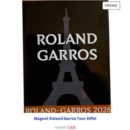
PROMO
Magnet Roland Garros Tour Eiffel
10,00
€
7,00
€