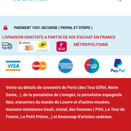
PAIEMENT 100% SECURISE ( PAYPAL ET STRIPE )
LIVRAISON GRATUITE A PARTIR DE 60€ D’ACHAT
EN FRANCE
MÉTROPOLITAINE
Vente au détails de souvenirs de Paris (des Tour Eiffel, Notre
Dame,..), de la porcelaine de Limoges, la porcelaine espagnole
Nao, statuettes du musée du Louvre et d’autres musées,
maisons miniatures Gault, cristal, des licenses ( PSG, Le Tour de
France, Le Petit Prince,..) et beaucoup d’articles cadeaux.