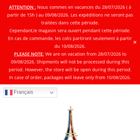
ATTENTION
:
Nous sommes en vacances du 28/07/2026 ( à
partir de 15h ) au 09/08/2026. Les expéditions ne seront pas
traitées dans cette période.
Cependant,le magasin sera ouvert pendant cette période.
En cas de commande, les colis partiront seulement à partir
✕
du 10/08/2026.
PLEASE NOTE
:
We are on vacation from 28/07/2026 to
09/08/2026. Shipments will not be processed during this
period. However, the store will be open during this period.
In case of order, packages will leave only from 10/08/2026.
Français