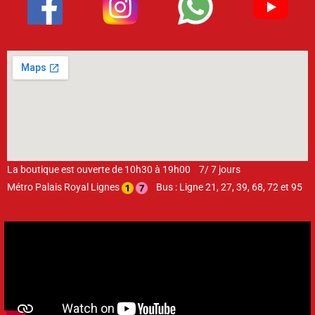
La boutique est ouverte de 10h30 à 19h00 7/ 7 jours
Métro Palais Royal Lignes
Bus : Ligne 21, 27, 39, 68, 72 et 95