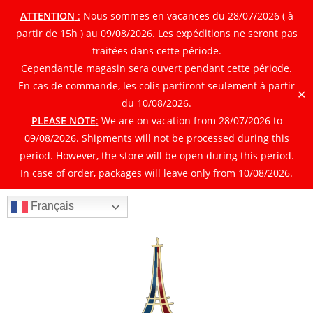
ATTENTION
:
Nous sommes en vacances du 28/07/2026 ( à
partir de 15h ) au 09/08/2026. Les expéditions ne seront pas
traitées dans cette période.
Cependant,le magasin sera ouvert pendant cette période.
En cas de commande, les colis partiront seulement à partir
✕
du 10/08/2026.
PLEASE NOTE
:
We are on vacation from 28/07/2026 to
09/08/2026. Shipments will not be processed during this
period. However, the store will be open during this period.
In case of order, packages will leave only from 10/08/2026.
Français