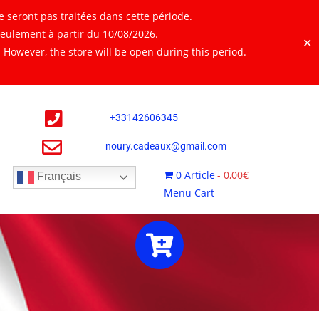
 seront pas traitées dans cette période.
seulement à partir du 10/08/2026.
✕
However, the store will be open during this period.
+
33142606345
noury.cadeaux@gmail.com
0 Article
0,00€
Français
Menu Cart