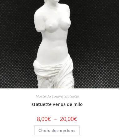
Musée du Louvre
,
Statuette
statuette venus de milo
8,00
€
–
20,00
€
Choix des options