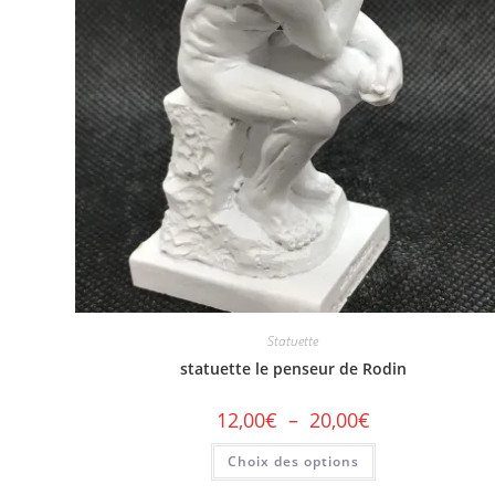
Statuette
statuette le penseur de Rodin
12,00
€
–
20,00
€
Choix des options