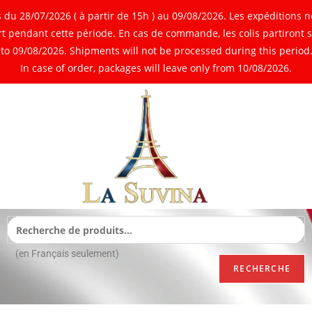
 28/07/2026 ( à partir de 15h ) au 09/08/2026. Les expéditions ne
 pendant cette période. En cas de commande, les colis partiront 
o 09/08/2026. Shipments will not be processed during this period. 
In case of order, packages will leave only from 10/08/2026.
(en Français seulement)
RECHERCHE