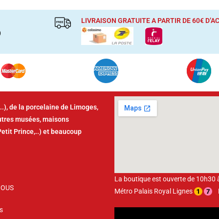
LIVRAISON GRATUITE A PARTIR DE 60€ D’
)
..), de la porcelaine de Limoges,
autres musées, maisons
Petit Prince,..) et beaucoup
La boutique est ouverte de 10h30
NOUS
Métro Palais Royal Lignes
Bu
s