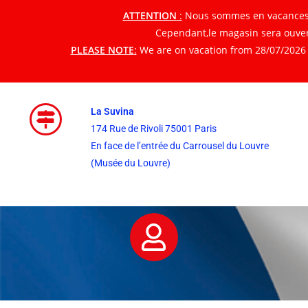
ATTENTION
:
Nous sommes en vacances du
Cependant,le magasin sera ouvert
PLEASE NOTE
:
We are on vacation from 28/07/2026 t
La Suvina
174 Rue de Rivoli 75001 Paris
En face de l’entrée du Carrousel du Louvre
(Musée du Louvre)