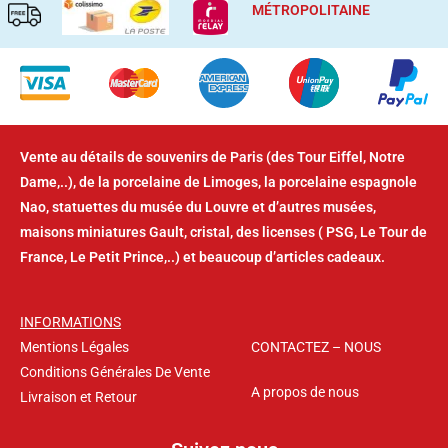
MÉTROPOLITAINE
Vente au détails de souvenirs de Paris (des Tour Eiffel, Notre
Dame,..), de la porcelaine de Limoges, la porcelaine espagnole
Nao, statuettes du musée du Louvre et d’autres musées,
maisons miniatures Gault, cristal, des licenses ( PSG, Le Tour de
France, Le Petit Prince,..) et beaucoup d’articles cadeaux.
INFORMATIONS
Mentions Légales
CONTACTEZ – NOUS
Conditions Générales De Vente
A propos de nous
Livraison et Retour