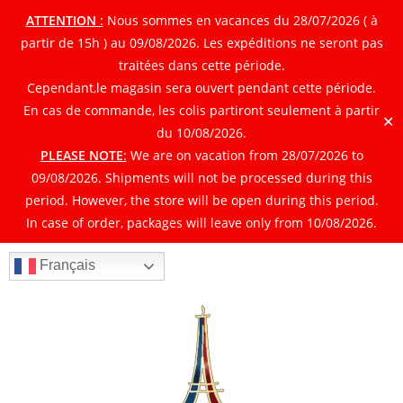
ATTENTION
:
Nous sommes en vacances du 28/07/2026 ( à
partir de 15h ) au 09/08/2026. Les expéditions ne seront pas
traitées dans cette période.
Cependant,le magasin sera ouvert pendant cette période.
En cas de commande, les colis partiront seulement à partir
✕
du 10/08/2026.
PLEASE NOTE
:
We are on vacation from 28/07/2026 to
09/08/2026. Shipments will not be processed during this
period. However, the store will be open during this period.
In case of order, packages will leave only from 10/08/2026.
Français