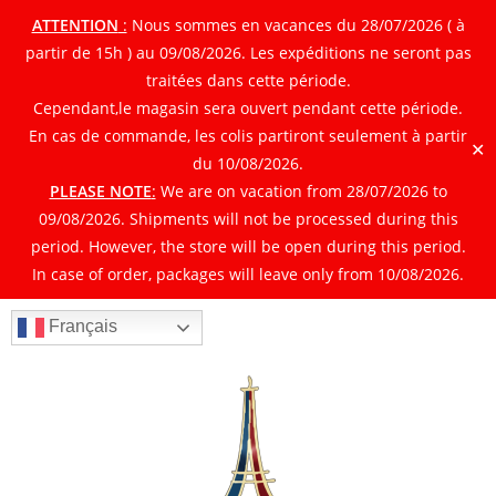
ATTENTION
:
Nous sommes en vacances du 28/07/2026 ( à
partir de 15h ) au 09/08/2026. Les expéditions ne seront pas
traitées dans cette période.
Cependant,le magasin sera ouvert pendant cette période.
En cas de commande, les colis partiront seulement à partir
✕
du 10/08/2026.
PLEASE NOTE
:
We are on vacation from 28/07/2026 to
09/08/2026. Shipments will not be processed during this
period. However, the store will be open during this period.
In case of order, packages will leave only from 10/08/2026.
Français