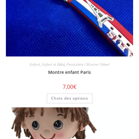
Enfant
,
Enfant et Bébé
,
Pendulette / Montre / Réveil
Montre enfant Paris
7,00
€
Choix des options