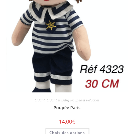
Enfant
,
Enfant et Bébé
,
Poupée et Peluches
Poupée Paris
14,00
€
Choix des options