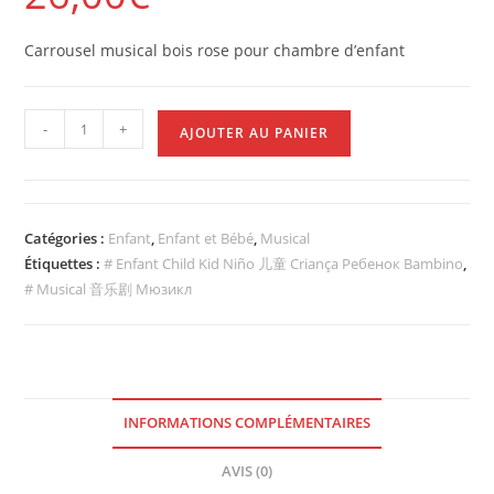
Carrousel musical bois rose pour chambre d’enfant
-
+
AJOUTER AU PANIER
Catégories :
Enfant
,
Enfant et Bébé
,
Musical
Étiquettes :
# Enfant Child Kid Niño 儿童 Criança Ребенок Bambino
,
# Musical 音乐剧 Мюзикл
INFORMATIONS COMPLÉMENTAIRES
AVIS (0)