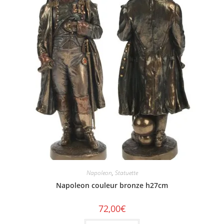
Napoleon
,
Statuette
Napoleon couleur bronze h27cm
72,00
€