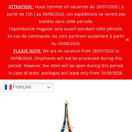
ATTENTION
:
Nous sommes en vacances du 28/07/2026 ( à
partir de 15h ) au 09/08/2026. Les expéditions ne seront pas
traitées dans cette période.
Cependant,le magasin sera ouvert pendant cette période.
En cas de commande, les colis partiront seulement à partir
✕
du 10/08/2026.
PLEASE NOTE
:
We are on vacation from 28/07/2026 to
09/08/2026. Shipments will not be processed during this
period. However, the store will be open during this period.
In case of order, packages will leave only from 10/08/2026.
Français