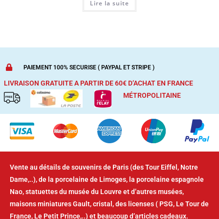
Lire la suite
PAIEMENT 100% SECURISE ( PAYPAL ET STRIPE )
LIVRAISON GRATUITE A PARTIR DE 60€ D’ACHAT
EN FRANCE
MÉTROPOLITAINE
Vente au détails de souvenirs de Paris (des Tour Eiffel, Notre
Dame,..), de la porcelaine de Limoges, la porcelaine espagnole
Nao, statuettes du musée du Louvre et d’autres musées,
maisons miniatures Gault, cristal, des licenses ( PSG, Le Tour de
France, Le Petit Prince,..) et beaucoup d’articles cadeaux.