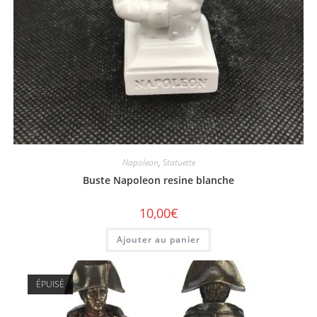
Napoleon
,
Statuette
Buste Napoleon resine blanche
10,00
€
Ajouter au panier
ÉPUISÉ