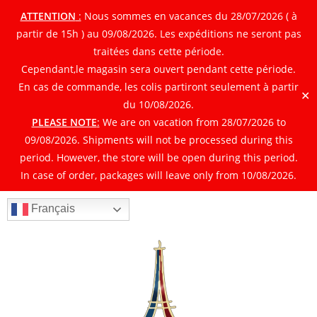
ATTENTION
:
Nous sommes en vacances du 28/07/2026 ( à
partir de 15h ) au 09/08/2026. Les expéditions ne seront pas
traitées dans cette période.
Cependant,le magasin sera ouvert pendant cette période.
En cas de commande, les colis partiront seulement à partir
✕
du 10/08/2026.
PLEASE NOTE
:
We are on vacation from 28/07/2026 to
09/08/2026. Shipments will not be processed during this
period. However, the store will be open during this period.
In case of order, packages will leave only from 10/08/2026.
Français