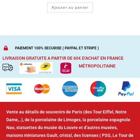
Ajouter au panier
PAIEMENT 100% SECURISE ( PAYPAL ET STRIPE )
LIVRAISON GRATUITE A PARTIR DE 60€ D’ACHAT
EN FRANCE
MÉTROPOLITAINE
Vente au détails de souvenirs de Paris (des Tour Eiffel, Notre
Dame,..), de la porcelaine de Limoges, la porcelaine espagnole
Nao, statuettes du musée du Louvre et d’autres musées,
maisons miniatures Gault, cristal, des licenses ( PSG, Le Tour de