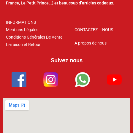
France, Le Petit Prince,..) et beaucoup d’articles cadeaux.
INFORMATIONS
Mentions Légales
CONTACTEZ – NOUS
Conditions Générales De Vente
A propos de nous
Livraison et Retour
Suivez nous