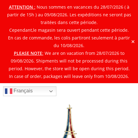
ATTENTION
:
Nous sommes en vacances du 28/07/2026 ( à
partir de 15h ) au 09/08/2026. Les expéditions ne seront pas
traitées dans cette période.
Cependant,le magasin sera ouvert pendant cette période.
En cas de commande, les colis partiront seulement à partir
✕
du 10/08/2026.
PLEASE NOTE
:
We are on vacation from 28/07/2026 to
09/08/2026. Shipments will not be processed during this
period. However, the store will be open during this period.
In case of order, packages will leave only from 10/08/2026.
Français