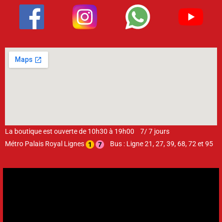
La boutique est ouverte de 10h30 à 19h00 7/ 7 jours
Métro Palais Royal Lignes
Bus : Ligne 21, 27, 39, 68, 72 et 95