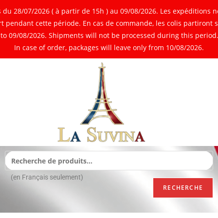
 28/07/2026 ( à partir de 15h ) au 09/08/2026. Les expéditions ne
 pendant cette période. En cas de commande, les colis partiront 
o 09/08/2026. Shipments will not be processed during this period. 
In case of order, packages will leave only from 10/08/2026.
(en Français seulement)
RECHERCHE