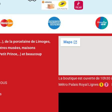
)
..), de la porcelaine de Limoges,
autres musées, maisons
Petit Prince,..) et beaucoup
La boutique est ouverte de 10h30
NOUS
Métro Palais Royal Lignes
Bu
s