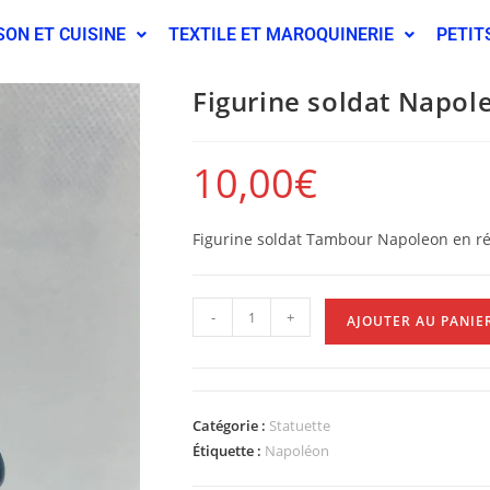
SON ET CUISINE
TEXTILE ET MAROQUINERIE
PETIT
Figurine soldat Napol
10,00
€
Figurine soldat Tambour Napoleon en r
-
+
AJOUTER AU PANIE
Catégorie :
Statuette
Étiquette :
Napoléon