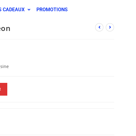
S CADEAUX
PROMOTIONS
eon
ésine
R