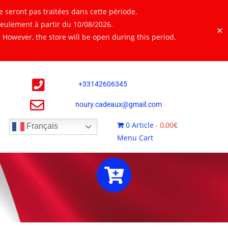
 seront pas traitées dans cette période.
seulement à partir du 10/08/2026.
✕
However, the store will be open during this period.
+
33142606345
noury.cadeaux@gmail.com
0 Article
0,00€
Français
Menu Cart