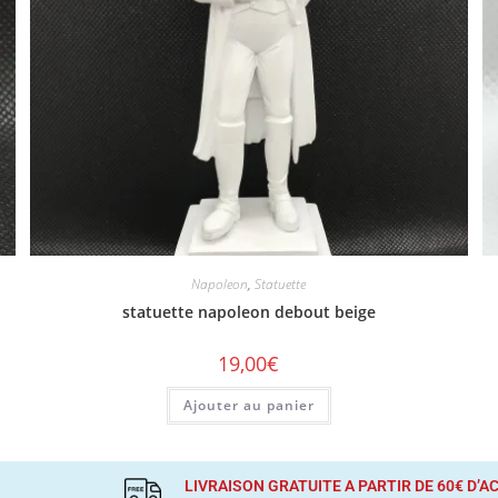
Napoleon
,
Statuette
statuette napoleon debout beige
19,00
€
Ajouter au panier
LIVRAISON GRATUITE A PARTIR DE 60€ D’