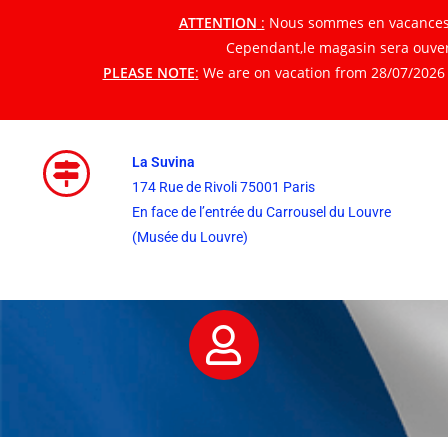
ATTENTION
:
Nous sommes en vacances du
Cependant,le magasin sera ouvert
PLEASE NOTE
:
We are on vacation from 28/07/2026 t
La Suvina
174 Rue de Rivoli 75001 Paris
En face de l’entrée du Carrousel du Louvre
(Musée du Louvre)