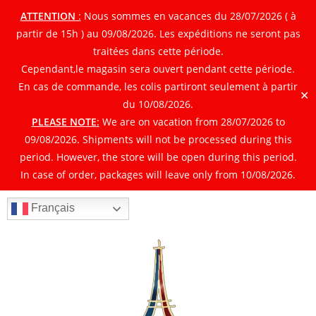
ATTENTION
:
Nous sommes en vacances du 28/07/2026 ( à
partir de 15h ) au 09/08/2026. Les expéditions ne seront pas
traitées dans cette période.
Cependant,le magasin sera ouvert pendant cette période.
En cas de commande, les colis partiront seulement à partir
✕
du 10/08/2026.
PLEASE NOTE
:
We are on vacation from 28/07/2026 to
09/08/2026. Shipments will not be processed during this
period. However, the store will be open during this period.
In case of order, packages will leave only from 10/08/2026.
Français