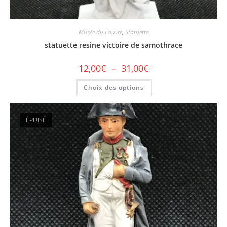
Musée du Louvre
,
Statuette
statuette resine victoire de samothrace
12,00
€
–
31,00
€
Choix des options
ÉPUISÉ