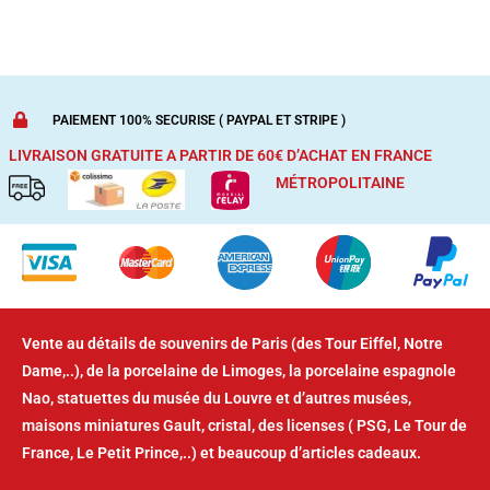
PAIEMENT 100% SECURISE ( PAYPAL ET STRIPE )
LIVRAISON GRATUITE A PARTIR DE 60€ D’ACHAT
EN FRANCE
MÉTROPOLITAINE
Vente au détails de souvenirs de Paris (des Tour Eiffel, Notre
Dame,..), de la porcelaine de Limoges, la porcelaine espagnole
Nao, statuettes du musée du Louvre et d’autres musées,
maisons miniatures Gault, cristal, des licenses ( PSG, Le Tour de
France, Le Petit Prince,..) et beaucoup d’articles cadeaux.