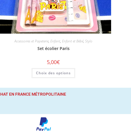
Accessoires et Papeterie
,
Enfant
,
Enfant et Bébé
,
Stylo
Set écolier Paris
5,00
€
Choix des options
ACHAT
EN FRANCE MÉTROPOLITAINE