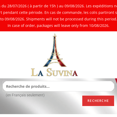
 28/07/2026 ( à partir de 15h ) au 09/08/2026. Les expéditions ne
 pendant cette période. En cas de commande, les colis partiront 
o 09/08/2026. Shipments will not be processed during this period. 
In case of order, packages will leave only from 10/08/2026.
(en Français seulement)
RECHERCHE