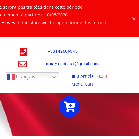
 seront pas traitées dans cette période.
seulement à partir du 10/08/2026.
✕
However, the store will be open during this period.
+
33142606345
noury.cadeaux@gmail.com
0 Article
0,00€
Français
Menu Cart