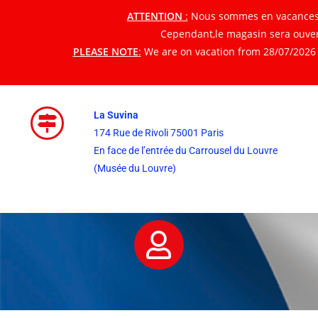
ATTENTION
:
Nous sommes en vacances du
Cependant,le magasin sera ouvert
PLEASE NOTE
:
We are on vacation from 28/07/2026 t
La Suvina
174 Rue de Rivoli 75001 Paris
En face de l’entrée du Carrousel du Louvre
(Musée du Louvre)