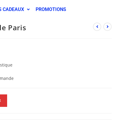
S CADEAUX
PROMOTIONS
le Paris
astique
demande
R