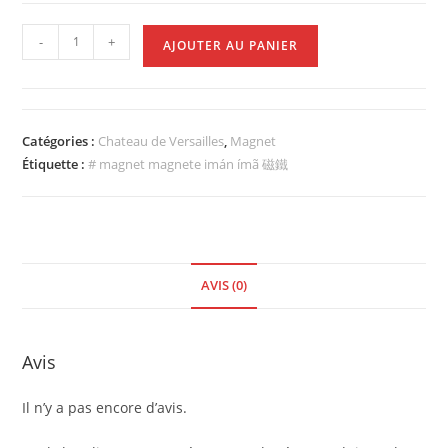
-
+
AJOUTER AU PANIER
Catégories :
Chateau de Versailles
,
Magnet
Étiquette :
# magnet magnete imán ímã 磁鐵
AVIS (0)
Avis
Il n’y a pas encore d’avis.