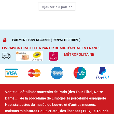
Ajouter au panier
PAIEMENT 100% SECURISE ( PAYPAL ET STRIPE )
LIVRAISON GRATUITE A PARTIR DE 60€ D’ACHAT
EN FRANCE
MÉTROPOLITAINE
Vente au détails de souvenirs de Paris (des Tour Eiffel, Notre
Dame,..), de la porcelaine de Limoges, la porcelaine espagnole
Nao, statuettes du musée du Louvre et d’autres musées,
maisons miniatures Gault, cristal, des licenses ( PSG, Le Tour de