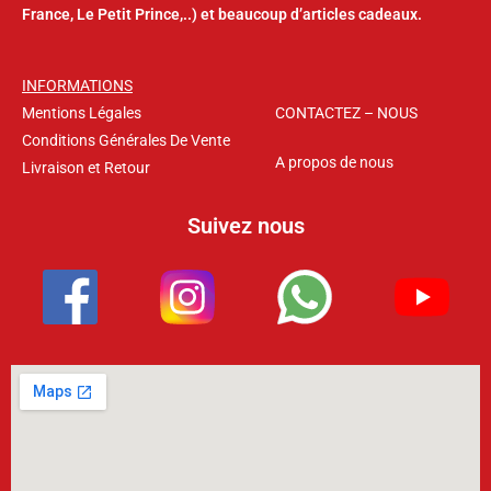
France, Le Petit Prince,..) et beaucoup d’articles cadeaux.
INFORMATIONS
Mentions Légales
CONTACTEZ – NOUS
Conditions Générales De Vente
A propos de nous
Livraison et Retour
Suivez nous