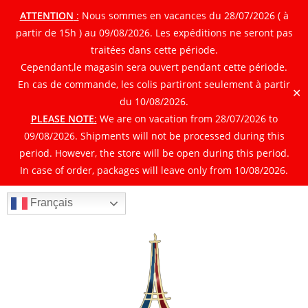
ATTENTION
:
Nous sommes en vacances du 28/07/2026 ( à
partir de 15h ) au 09/08/2026. Les expéditions ne seront pas
traitées dans cette période.
Cependant,le magasin sera ouvert pendant cette période.
En cas de commande, les colis partiront seulement à partir
✕
du 10/08/2026.
PLEASE NOTE
:
We are on vacation from 28/07/2026 to
09/08/2026. Shipments will not be processed during this
period. However, the store will be open during this period.
In case of order, packages will leave only from 10/08/2026.
Français