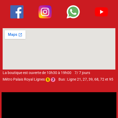
La boutique est ouverte de 10h30 à 19h00 7/ 7 jours
Métro Palais Royal Lignes
Bus : Ligne 21, 27, 39, 68, 72 et 95