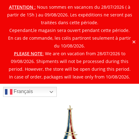
ATTENTION
:
Nous sommes en vacances du 28/07/2026 ( à
partir de 15h ) au 09/08/2026. Les expéditions ne seront pas
traitées dans cette période.
Cependant,le magasin sera ouvert pendant cette période.
En cas de commande, les colis partiront seulement à partir
✕
du 10/08/2026.
PLEASE NOTE
:
We are on vacation from 28/07/2026 to
09/08/2026. Shipments will not be processed during this
period. However, the store will be open during this period.
In case of order, packages will leave only from 10/08/2026.
Français