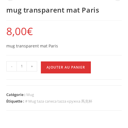
mug transparent mat Paris
8,00
€
mug transparent mat Paris
-
+
AJOUTER AU PANIER
Catégorie :
Mug
Étiquette :
# Mug taza caneca tazza кружка 馬克杯