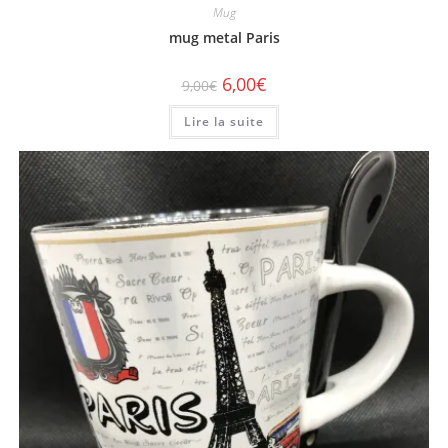
Mug
mug metal Paris
6,00
€
9,00
€
Lire la suite