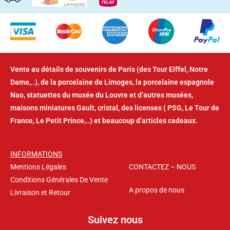
Vente au détails de souvenirs de Paris (des Tour Eiffel, Notre
Dame,..), de la porcelaine de Limoges, la porcelaine espagnole
Nao, statuettes du musée du Louvre et d’autres musées,
maisons miniatures Gault, cristal, des licenses ( PSG, Le Tour de
France, Le Petit Prince,..) et beaucoup d’articles cadeaux.
INFORMATIONS
Mentions Légales
CONTACTEZ – NOUS
Conditions Générales De Vente
A propos de nous
Livraison et Retour
Suivez nous