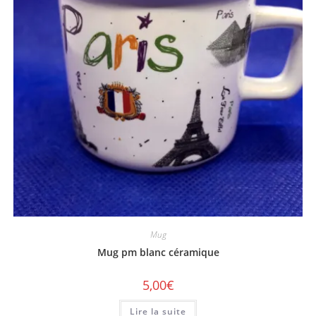
Mug
Mug pm blanc céramique
5,00
€
Lire la suite