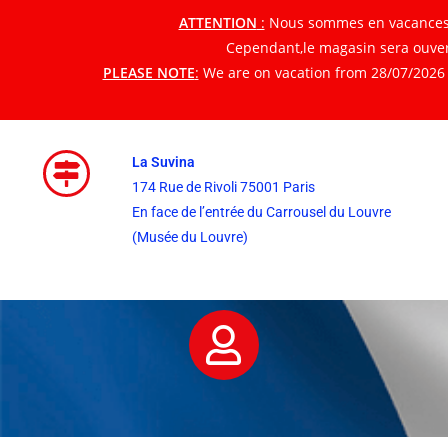
ATTENTION
:
Nous sommes en vacances du
Cependant,le magasin sera ouvert
PLEASE NOTE
:
We are on vacation from 28/07/2026 t
La Suvina
174 Rue de Rivoli 75001 Paris
En face de l’entrée du Carrousel du Louvre
(Musée du Louvre)