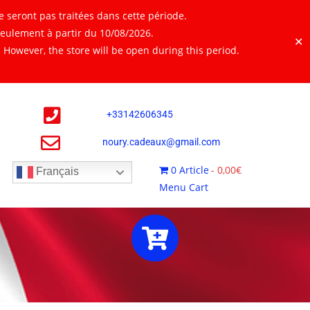
 seront pas traitées dans cette période.
seulement à partir du 10/08/2026.
✕
However, the store will be open during this period.
+
33142606345
noury.cadeaux@gmail.com
0 Article
0,00€
Français
Menu Cart