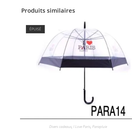
Produits similaires
ÉPUISÉ
Divers cadeaux
,
I Love Paris
,
Parapluie