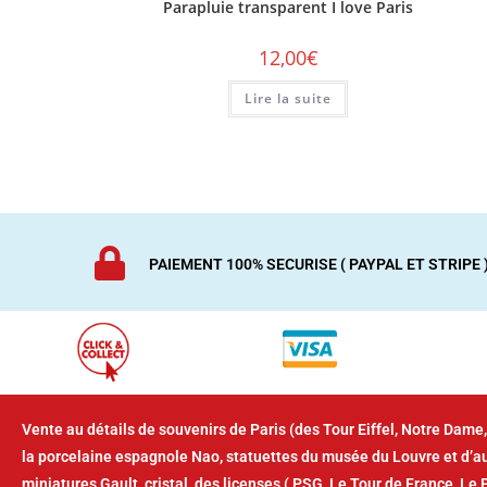
Parapluie transparent I love Paris
12,00
€
Lire la suite
PAIEMENT 100% SECURISE ( PAYPAL ET STRIPE 
Vente au détails de souvenirs de Paris (des Tour Eiffel, Notre Dame,
la porcelaine espagnole Nao, statuettes du musée du Louvre et d’
miniatures Gault, cristal, des licenses ( PSG, Le Tour de France, Le 