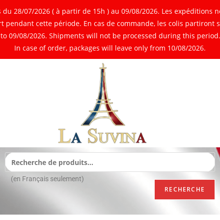
 28/07/2026 ( à partir de 15h ) au 09/08/2026. Les expéditions ne
 pendant cette période. En cas de commande, les colis partiront 
o 09/08/2026. Shipments will not be processed during this period. 
In case of order, packages will leave only from 10/08/2026.
(en Français seulement)
RECHERCHE