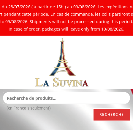
 28/07/2026 ( à partir de 15h ) au 09/08/2026. Les expéditions ne
 pendant cette période. En cas de commande, les colis partiront 
o 09/08/2026. Shipments will not be processed during this period. 
In case of order, packages will leave only from 10/08/2026.
(en Français seulement)
RECHERCHE