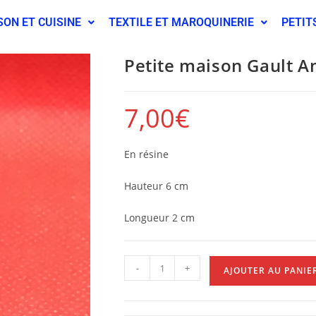
SON ET CUISINE
TEXTILE ET MAROQUINERIE
PETIT
Petite maison Gault An
7,00
€
En résine
Hauteur 6 cm
Longueur 2 cm
-
+
AJOUTER AU PANIE