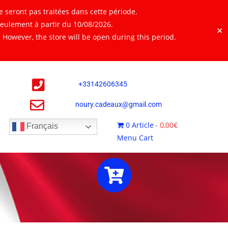
 seront pas traitées dans cette période.
seulement à partir du 10/08/2026.
✕
However, the store will be open during this period.
+
33142606345
noury.cadeaux@gmail.com
0 Article
0,00€
Français
Menu Cart