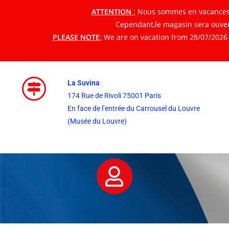
ATTENTION
:
Nous sommes en vacances du
Cependant,le magasin sera ouvert
PLEASE NOTE
:
We are on vacation from 28/07/2026 t
La Suvina
174 Rue de Rivoli 75001 Paris
En face de l’entrée du Carrousel du Louvre
(Musée du Louvre)