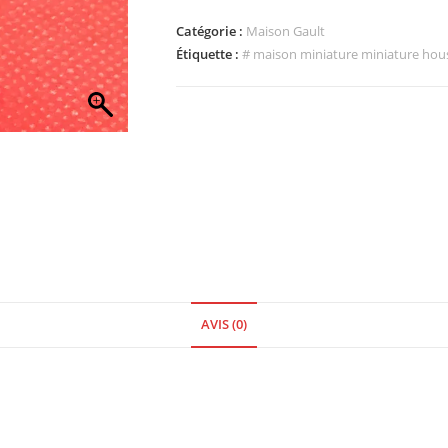
Catégorie :
Maison Gault
Étiquette :
# maison miniature miniature hous
AVIS (0)