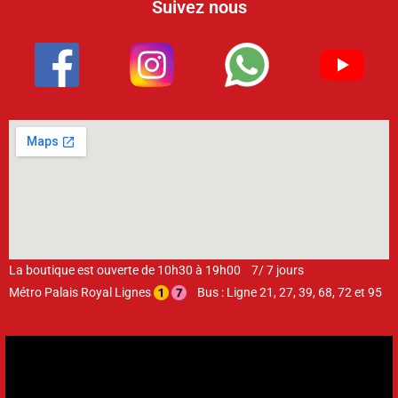
La boutique est ouverte de 10h30 à 19h00 7/ 7 jours
Métro Palais Royal Lignes
Bus : Ligne 21, 27, 39, 68, 72 et 95