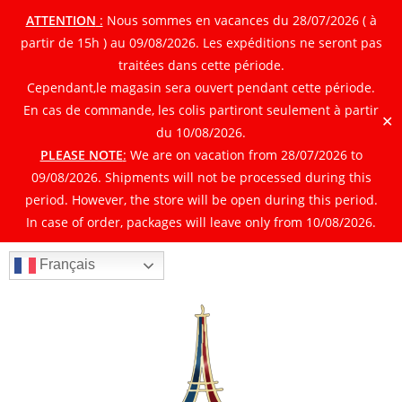
ATTENTION
:
Nous sommes en vacances du 28/07/2026 ( à
partir de 15h ) au 09/08/2026. Les expéditions ne seront pas
traitées dans cette période.
Cependant,le magasin sera ouvert pendant cette période.
En cas de commande, les colis partiront seulement à partir
✕
du 10/08/2026.
PLEASE NOTE
:
We are on vacation from 28/07/2026 to
09/08/2026. Shipments will not be processed during this
period. However, the store will be open during this period.
In case of order, packages will leave only from 10/08/2026.
Français