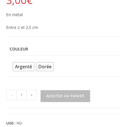
En métal
Entre 2 et 2,5 cm
COULEUR
Argenté
Dorée
-
+
AJOUTER AU PANIER
UGS :
ND
Catégories :
Ecusson / Autocollant / Pin's
,
Pin's