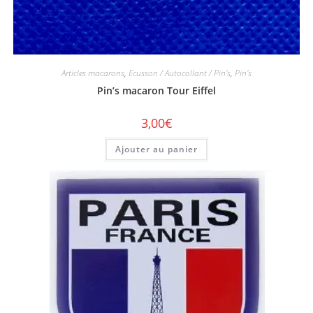
Articles macarons
,
Ecusson / Autocollant / Pin's
,
Pin's
Pin’s macaron Tour Eiffel
3,00
€
Ajouter au panier