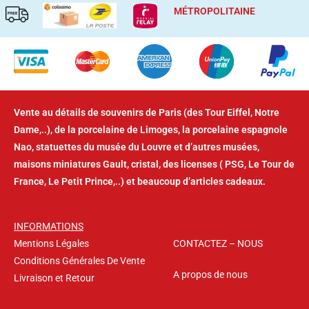
Vente au détails de souvenirs de Paris (des Tour Eiffel, Notre
Dame,..), de la porcelaine de Limoges, la porcelaine espagnole
Nao, statuettes du musée du Louvre et d’autres musées,
maisons miniatures Gault, cristal, des licenses ( PSG, Le Tour de
France, Le Petit Prince,..) et beaucoup d’articles cadeaux.
INFORMATIONS
Mentions Légales
CONTACTEZ – NOUS
Conditions Générales De Vente
A propos de nous
Livraison et Retour
Suivez nous