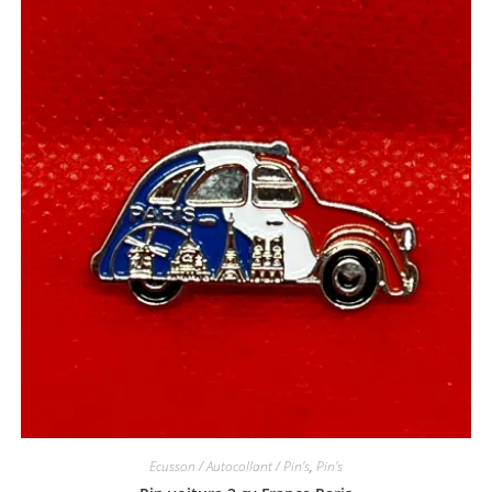
Ecusson / Autocollant / Pin's
,
Pin's
Pin voiture 2 cv France Paris