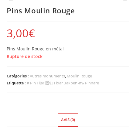
Pins Moulin Rouge
3,00
€
Pins Moulin Rouge en métal
Rupture de stock
Catégories :
Autres monuments
,
Moulin Rouge
Étiquette :
# Pin Fijar 图钉 Fixar Закрепить Pinnare
AVIS (0)