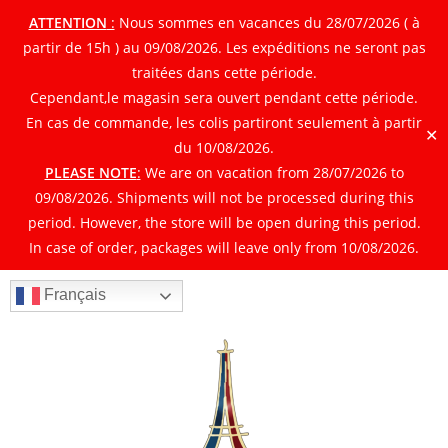
ATTENTION
:
Nous sommes en vacances du 28/07/2026 ( à
partir de 15h ) au 09/08/2026. Les expéditions ne seront pas
traitées dans cette période.
Cependant,le magasin sera ouvert pendant cette période.
En cas de commande, les colis partiront seulement à partir
✕
du 10/08/2026.
PLEASE NOTE
:
We are on vacation from 28/07/2026 to
09/08/2026. Shipments will not be processed during this
period. However, the store will be open during this period.
In case of order, packages will leave only from 10/08/2026.
Français