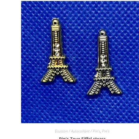
Ecusson / Autocollant / Pin's
,
Pin's
Pin’s Tour Eiffel strass