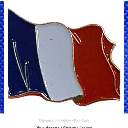
Ecusson / Autocollant / Pin's
,
Pin's
Pin’s drapeau flottant France