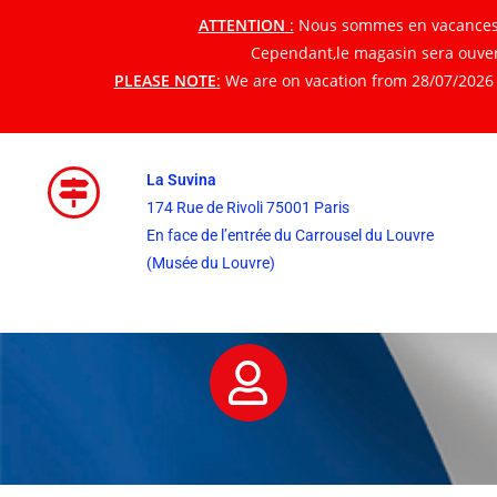
ATTENTION
:
Nous sommes en vacances du
Cependant,le magasin sera ouvert
PLEASE NOTE
:
We are on vacation from 28/07/2026 t
La Suvina
174 Rue de Rivoli 75001 Paris
En face de l’entrée du Carrousel du Louvre
(Musée du Louvre)