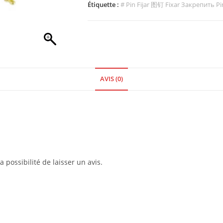
Étiquette :
# Pin Fijar 图钉 Fixar Закрепить P
AVIS (0)
 possibilité de laisser un avis.