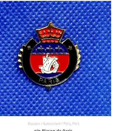
Ecusson / Autocollant / Pin's
,
Pin's
pin Blason de Paris