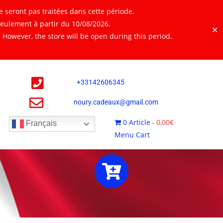
 seront pas traitées dans cette période.
seulement à partir du 10/08/2026.
✕
However, the store will be open during this period.
+
33142606345
noury.cadeaux@gmail.com
0 Article
0,00€
Français
Menu Cart