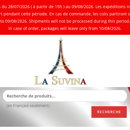
 28/07/2026 ( à partir de 15h ) au 09/08/2026. Les expéditions ne
 pendant cette période. En cas de commande, les colis partiront 
o 09/08/2026. Shipments will not be processed during this period. 
In case of order, packages will leave only from 10/08/2026.
(en Français seulement)
RECHERCHE