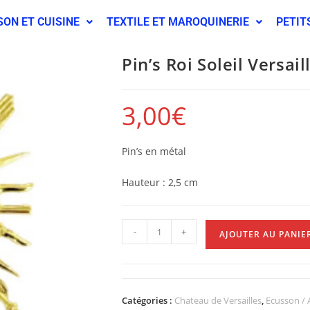
SON ET CUISINE
TEXTILE ET MAROQUINERIE
PETIT
Pin’s Roi Soleil Versail
3,00
€
Pin’s en métal
Hauteur : 2,5 cm
-
+
AJOUTER AU PANIE
Catégories :
Chateau de Versailles
,
Ecusson / A