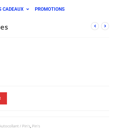
S CADEAUX
PROMOTIONS
les
R
utocollant / Pin's
,
Pin's