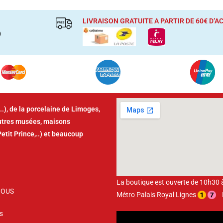
LIVRAISON GRATUITE A PARTIR DE 60€ D’
)
..), de la porcelaine de Limoges,
autres musées, maisons
Petit Prince,..) et beaucoup
La boutique est ouverte de 10h30
NOUS
Métro Palais Royal Lignes
Bu
s