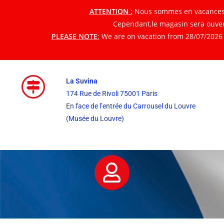
ATTENTION
:
Nous sommes en vacances du
Cependant,le magasin sera ouvert
PLEASE NOTE
:
We are on vacation from 28/07/2026 t
La Suvina
174 Rue de Rivoli 75001 Paris
En face de l’entrée du Carrousel du Louvre
(Musée du Louvre)