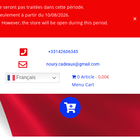
 seront pas traitées dans cette période.
seulement à partir du 10/08/2026.
✕
However, the store will be open during this period.
+
33142606345
noury.cadeaux@gmail.com
0 Article
0,00€
Français
Menu Cart