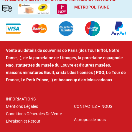
MÉTROPOLITAINE
Vente au détails de souvenirs de Paris (des Tour Eiffel, Notre
Dame,..), de la porcelaine de Limoges, la porcelaine espagnole
Nao, statuettes du musée du Louvre et d’autres musées,
maisons miniatures Gault, cristal, des licenses ( PSG, Le Tour de
France, Le Petit Prince,..) et beaucoup d’articles cadeaux.
INFORMATIONS
Mentions Légales
CONTACTEZ – NOUS
Conditions Générales De Vente
A propos de nous
Livraison et Retour