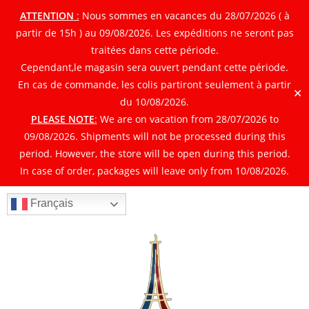
ATTENTION
:
Nous sommes en vacances du 28/07/2026 ( à
partir de 15h ) au 09/08/2026. Les expéditions ne seront pas
traitées dans cette période.
Cependant,le magasin sera ouvert pendant cette période.
En cas de commande, les colis partiront seulement à partir
✕
du 10/08/2026.
PLEASE NOTE
:
We are on vacation from 28/07/2026 to
09/08/2026. Shipments will not be processed during this
period. However, the store will be open during this period.
In case of order, packages will leave only from 10/08/2026.
Français