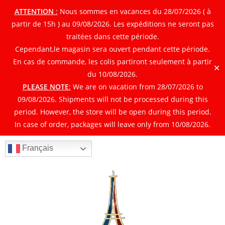
ATTENTION
:
Nous sommes en vacances du 28/07/2026 ( à
partir de 15h ) au 09/08/2026. Les expéditions ne seront pas
traitées dans cette période.
Cependant,le magasin sera ouvert pendant cette période.
En cas de commande, les colis partiront seulement à partir
✕
du 10/08/2026.
PLEASE NOTE
:
We are on vacation from 28/07/2026 to
09/08/2026. Shipments will not be processed during this
period. However, the store will be open during this period.
In case of order, packages will leave only from 10/08/2026.
Français