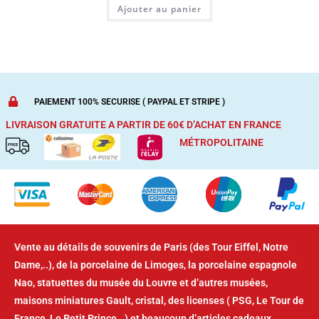
Ajouter au panier
PAIEMENT 100% SECURISE ( PAYPAL ET STRIPE )
LIVRAISON GRATUITE A PARTIR DE 60€ D’ACHAT
EN FRANCE
MÉTROPOLITAINE
Vente au détails de souvenirs de Paris (des Tour Eiffel, Notre
Dame,..), de la porcelaine de Limoges, la porcelaine espagnole
Nao, statuettes du musée du Louvre et d’autres musées,
maisons miniatures Gault, cristal, des licenses ( PSG, Le Tour de
France, Le Petit Prince,..) et beaucoup d’articles cadeaux.