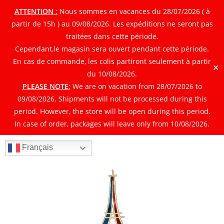
ATTENTION
:
Nous sommes en vacances du 28/07/2026 ( à
partir de 15h ) au 09/08/2026. Les expéditions ne seront pas
traitées dans cette période.
Cependant,le magasin sera ouvert pendant cette période.
En cas de commande, les colis partiront seulement à partir
✕
du 10/08/2026.
PLEASE NOTE
:
We are on vacation from 28/07/2026 to
09/08/2026. Shipments will not be processed during this
period. However, the store will be open during this period.
In case of order, packages will leave only from 10/08/2026.
Français