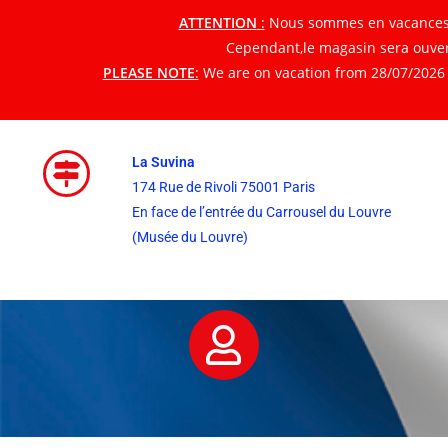
ATTENTION
:
Nous sommes en vacances du
Cependant,le magasin sera ouvert
PLEASE NOTE
:
We are on vacation from 28/07/2026 t
La Suvina
174 Rue de Rivoli 75001 Paris
En face de l’entrée du Carrousel du Louvre
(Musée du Louvre)