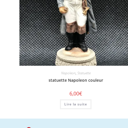
Napoleon
,
Statuette
statuette Napoleon couleur
6,00
€
Lire la suite