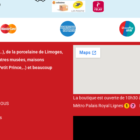
)
..), de la porcelaine de Limoges,
autres musées, maisons
Petit Prince,..) et beaucoup
La boutique est ouverte de 10h30
NOUS
Métro Palais Royal Lignes
Bu
s