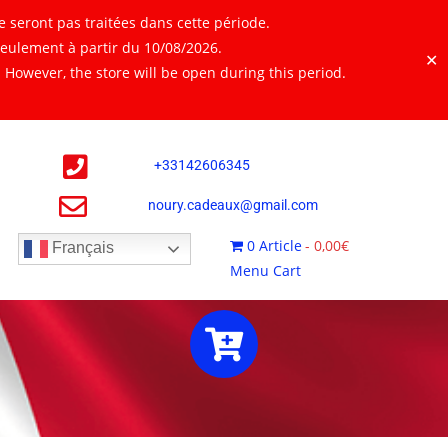
 seront pas traitées dans cette période.
seulement à partir du 10/08/2026.
✕
However, the store will be open during this period.
+
33142606345
noury.cadeaux@gmail.com
0 Article
0,00€
Français
Menu Cart