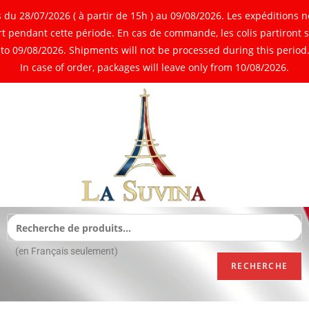
 28/07/2026 ( à partir de 15h ) au 09/08/2026. Les expéditions ne
 pendant cette période. En cas de commande, les colis partiront 
o 09/08/2026. Shipments will not be processed during this period. 
In case of order, packages will leave only from 10/08/2026.
(en Français seulement)
RECHERCHE