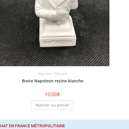
Napoleon
,
Statuette
Buste Napoleon resine blanche
10,00
€
Ajouter au panier
ACHAT
EN FRANCE MÉTROPOLITAINE