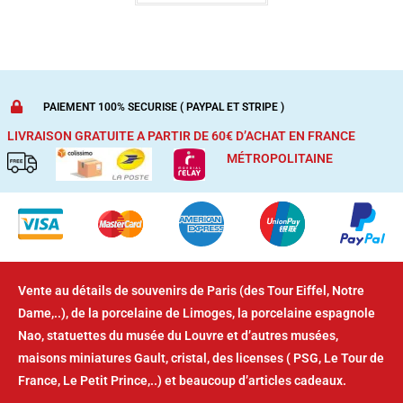
PAIEMENT 100% SECURISE ( PAYPAL ET STRIPE )
LIVRAISON GRATUITE A PARTIR DE 60€ D’ACHAT
EN FRANCE
MÉTROPOLITAINE
Vente au détails de souvenirs de Paris (des Tour Eiffel, Notre
Dame,..), de la porcelaine de Limoges, la porcelaine espagnole
Nao, statuettes du musée du Louvre et d’autres musées,
maisons miniatures Gault, cristal, des licenses ( PSG, Le Tour de
France, Le Petit Prince,..) et beaucoup d’articles cadeaux.