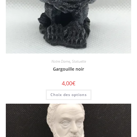
Notre Dame
,
Statuette
Gargouille noir
4,00
€
Choix des options