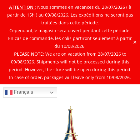
ATTENTION
:
Nous sommes en vacances du 28/07/2026 ( à
partir de 15h ) au 09/08/2026. Les expéditions ne seront pas
traitées dans cette période.
Cependant,le magasin sera ouvert pendant cette période.
En cas de commande, les colis partiront seulement à partir
✕
du 10/08/2026.
PLEASE NOTE
:
We are on vacation from 28/07/2026 to
09/08/2026. Shipments will not be processed during this
period. However, the store will be open during this period.
In case of order, packages will leave only from 10/08/2026.
Français