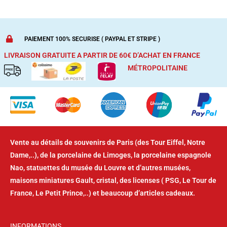
PAIEMENT 100% SECURISE ( PAYPAL ET STRIPE )
LIVRAISON GRATUITE A PARTIR DE 60€ D’ACHAT
EN FRANCE
MÉTROPOLITAINE
Vente au détails de souvenirs de Paris (des Tour Eiffel, Notre
Dame,..), de la porcelaine de Limoges, la porcelaine espagnole
Nao, statuettes du musée du Louvre et d’autres musées,
maisons miniatures Gault, cristal, des licenses ( PSG, Le Tour de
France, Le Petit Prince,..) et beaucoup d’articles cadeaux.
INFORMATIONS