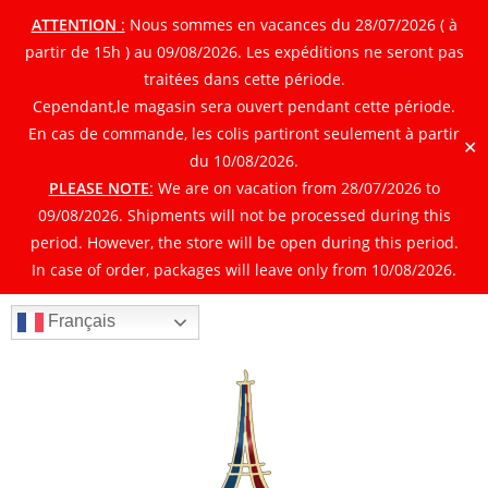
ATTENTION
:
Nous sommes en vacances du 28/07/2026 ( à
partir de 15h ) au 09/08/2026. Les expéditions ne seront pas
traitées dans cette période.
Cependant,le magasin sera ouvert pendant cette période.
En cas de commande, les colis partiront seulement à partir
✕
du 10/08/2026.
PLEASE NOTE
:
We are on vacation from 28/07/2026 to
09/08/2026. Shipments will not be processed during this
period. However, the store will be open during this period.
In case of order, packages will leave only from 10/08/2026.
Français