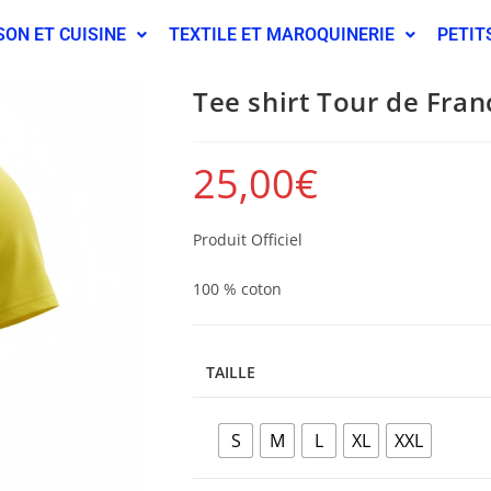
SON ET CUISINE
TEXTILE ET MAROQUINERIE
PETIT
Tee shirt Tour de Fran
25,00
€
Produit Officiel
100 % coton
TAILLE
S
M
L
XL
XXL