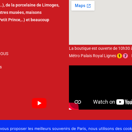
..), de la porcelaine de Limoges,
autres musées, maisons
Petit Prince,..) et beaucoup
La boutique est ouverte de 10h30
NOUS
Métro Palais Royal Lignes
Bu
s
 vous proposer les meilleurs souvenirs de Paris, nous utilisons des coo