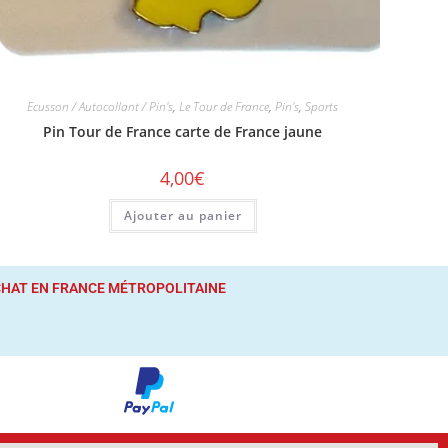
Ecusson / Autocollant / Pin's
,
Le Tour de France
,
Pin's
,
Sports
Pin Tour de France carte de France jaune
4,00
€
Ajouter au panier
ACHAT
EN FRANCE MÉTROPOLITAINE