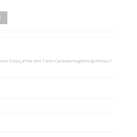
R
porto Спорт
,
# Tee shirt T-shirt Camiseta maglietta футболка T