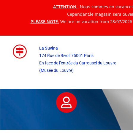
ATTENTION
:
Nous sommes en vacances du
Cependant,le magasin sera ouvert
PLEASE NOTE
:
We are on vacation from 28/07/2026 t
La Suvina
174 Rue de Rivoli 75001 Paris
En face de l’entrée du Carrousel du Louvre
(Musée du Louvre)