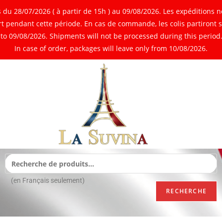
 28/07/2026 ( à partir de 15h ) au 09/08/2026. Les expéditions ne
 pendant cette période. En cas de commande, les colis partiront 
o 09/08/2026. Shipments will not be processed during this period. 
In case of order, packages will leave only from 10/08/2026.
(en Français seulement)
RECHERCHE