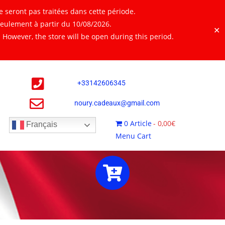
 seront pas traitées dans cette période.
seulement à partir du 10/08/2026.
✕
However, the store will be open during this period.
+
33142606345
noury.cadeaux@gmail.com
0 Article
0,00€
Français
Menu Cart