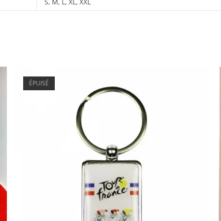
S, M, L, XL, XXL
ÉPUISÉ