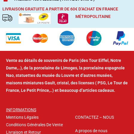
LIVRAISON GRATUITE A PARTIR DE 60€ D’ACHAT
EN FRANCE
MÉTROPOLITAINE
Vente au détails de souvenirs de Paris (des Tour Eiffel, Notre
Dame,..), de la porcelaine de Limoges, la porcelaine espagnole
Nao, statuettes du musée du Louvre et d’autres musées,
maisons miniatures Gault, cristal, des licenses ( PSG, Le Tour de
France, Le Petit Prince,..) et beaucoup d’articles cadeaux.
INFORMATIONS
Mentions Légales
CONTACTEZ – NOUS
Conditions Générales De Vente
A propos de nous
Livraison et Retour