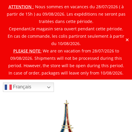
ATTENTION
:
Nous sommes en vacances du 28/07/2026 ( à
partir de 15h ) au 09/08/2026. Les expéditions ne seront pas
traitées dans cette période.
Cependant,le magasin sera ouvert pendant cette période.
En cas de commande, les colis partiront seulement à partir
✕
du 10/08/2026.
PLEASE NOTE
:
We are on vacation from 28/07/2026 to
09/08/2026. Shipments will not be processed during this
period. However, the store will be open during this period.
In case of order, packages will leave only from 10/08/2026.
Français