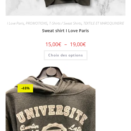
I Love Paris
,
PROMOTIONS
,
T-Shirts / Sweat Shirts
,
TEXTILE ET MAROQUINERIE
Sweat shirt I Love Paris
15,00
€
–
19,00
€
Choix des options
-48%