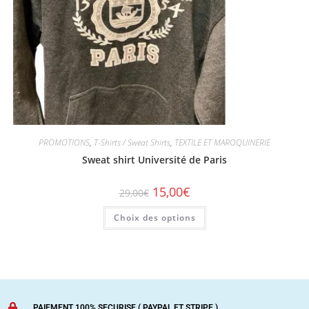
PROMOTIONS
,
T-Shirts / Sweat Shirts
,
TEXTILE ET MAROQUINERIE
Sweat shirt Université de Paris
15,00
€
29,00
€
Choix des options
PAIEMENT 100% SECURISE ( PAYPAL ET STRIPE )