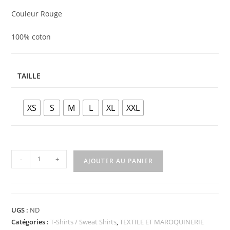
Couleur Rouge
100% coton
TAILLE
XS
S
M
L
XL
XXL
-
+
AJOUTER AU PANIER
UGS :
ND
Catégories :
T-Shirts / Sweat Shirts
,
TEXTILE ET MAROQUINERIE