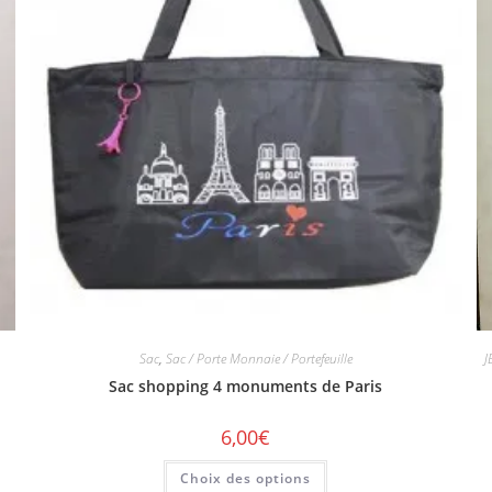
Sac
,
Sac / Porte Monnaie / Portefeuille
J
Sac shopping 4 monuments de Paris
6,00
€
Choix des options