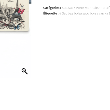
Catégories :
Sac
,
Sac / Porte Monnaie / Portefe
Étiquette :
# Sac bag bolsa saco borsa сумка