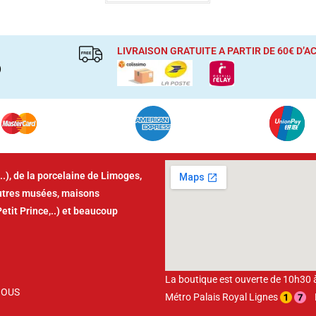
LIVRAISON GRATUITE A PARTIR DE 60€ D’
)
..), de la porcelaine de Limoges,
autres musées, maisons
Petit Prince,..) et beaucoup
La boutique est ouverte de 10h30
NOUS
Métro Palais Royal Lignes
Bu