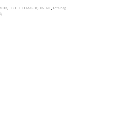
uille
,
TEXTILE ET MAROQUINERIE
,
Tote bag
 袋