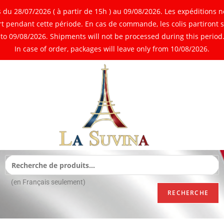
 28/07/2026 ( à partir de 15h ) au 09/08/2026. Les expéditions ne
 pendant cette période. En cas de commande, les colis partiront 
o 09/08/2026. Shipments will not be processed during this period. 
In case of order, packages will leave only from 10/08/2026.
(en Français seulement)
RECHERCHE