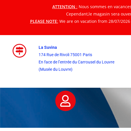
ATTENTION
:
Nous sommes en vacances du
Cependant,le magasin sera ouvert
PLEASE NOTE
:
We are on vacation from 28/07/2026 t
La Suvina
174 Rue de Rivoli 75001 Paris
En face de l’entrée du Carrousel du Louvre
(Musée du Louvre)