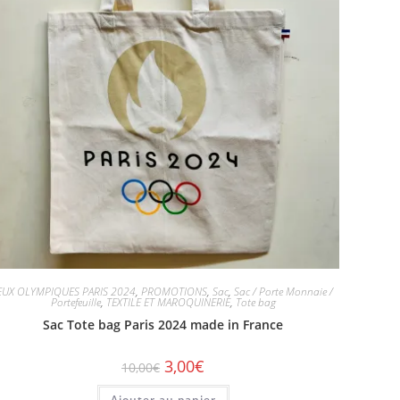
EUX OLYMPIQUES PARIS 2024
,
PROMOTIONS
,
Sac
,
Sac / Porte Monnaie /
Portefeuille
,
TEXTILE ET MAROQUINERIE
,
Tote bag
Sac Tote bag Paris 2024 made in France
3,00
€
10,00
€
Ajouter au panier