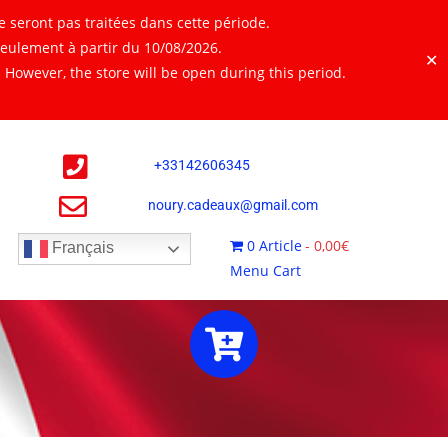
 seront pas traitées dans cette période.
seulement à partir du 10/08/2026.
✕
However, the store will be open during this period.
+
33142606345
noury.cadeaux@gmail.com
0 Article
0,00€
Français
Menu Cart