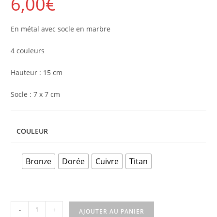
6,00
€
En métal avec socle en marbre
4 couleurs
Hauteur : 15 cm
Socle : 7 x 7 cm
COULEUR
Bronze
Dorée
Cuivre
Titan
-
+
AJOUTER AU PANIER