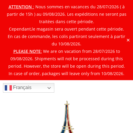
ATTENTION
:
Nous sommes en vacances du 28/07/2026 ( à
partir de 15h ) au 09/08/2026. Les expéditions ne seront pas
traitées dans cette période.
Cependant,le magasin sera ouvert pendant cette période.
En cas de commande, les colis partiront seulement à partir
✕
du 10/08/2026.
PLEASE NOTE
:
We are on vacation from 28/07/2026 to
09/08/2026. Shipments will not be processed during this
period. However, the store will be open during this period.
In case of order, packages will leave only from 10/08/2026.
Français