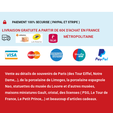
PAIEMENT 100% SECURISE ( PAYPAL ET STRIPE )
LIVRAISON GRATUITE A PARTIR DE 60€ D’ACHAT
EN FRANCE
MÉTROPOLITAINE
Vente au détails de souvenirs de Paris (des Tour Eiffel, Notre
Dame,..), de la porcelaine de Limoges, la porcelaine espagnole
Nao, statuettes du musée du Louvre et d’autres musées,
maisons miniatures Gault, cristal, des licenses ( PSG, Le Tour de
France, Le Petit Prince,..) et beaucoup d’articles cadeaux.