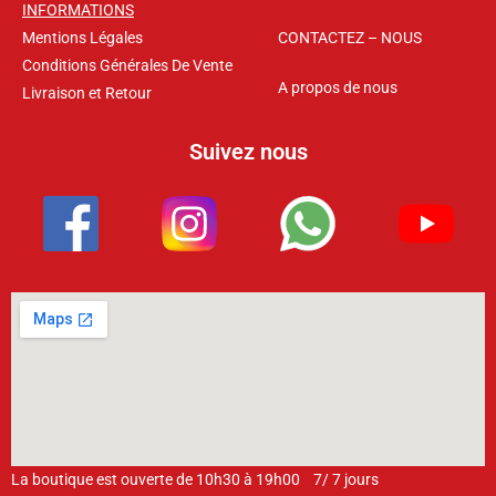
INFORMATIONS
Mentions Légales
CONTACTEZ – NOUS
Conditions Générales De Vente
A propos de nous
Livraison et Retour
Suivez nous
La boutique est ouverte de 10h30 à 19h00 7/ 7 jours