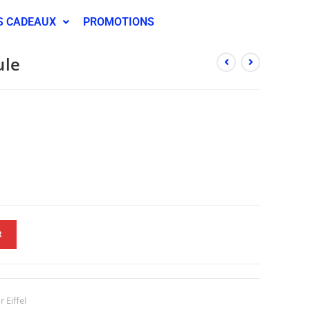
S CADEAUX
PROMOTIONS
ule
R
 Eiffel