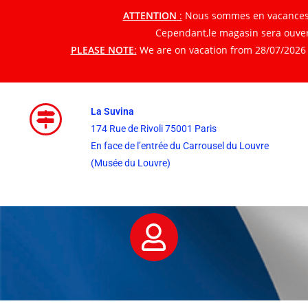
ATTENTION
:
Nous sommes en vacances du
Cependant,le magasin sera ouvert
PLEASE NOTE
:
We are on vacation from 28/07/2026 t
La Suvina
174 Rue de Rivoli 75001 Paris
En face de l’entrée du Carrousel du Louvre
(Musée du Louvre)