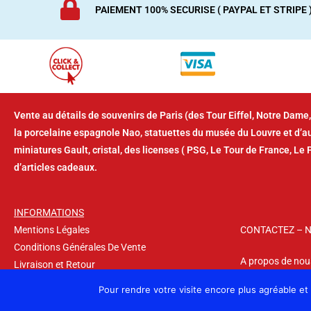
PAIEMENT 100% SECURISE ( PAYPAL ET STRIPE 
Vente au détails de souvenirs de Paris (des Tour Eiffel, Notre Dame,
la porcelaine espagnole Nao, statuettes du musée du Louvre et d’
miniatures Gault, cristal, des licenses ( PSG, Le Tour de France, Le 
d’articles cadeaux.
INFORMATIONS
Mentions Légales
CONTACTEZ – 
Conditions Générales De Vente
A propos de nou
Livraison et Retour
Pour rendre votre visite encore plus agréable et
Suivez nous