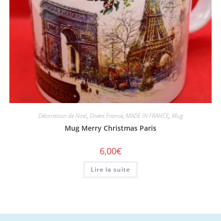
Décoration de Noel
,
Divers France
,
MADE IN FRANCE
,
Mug
Mug Merry Christmas Paris
6,00
€
Lire la suite