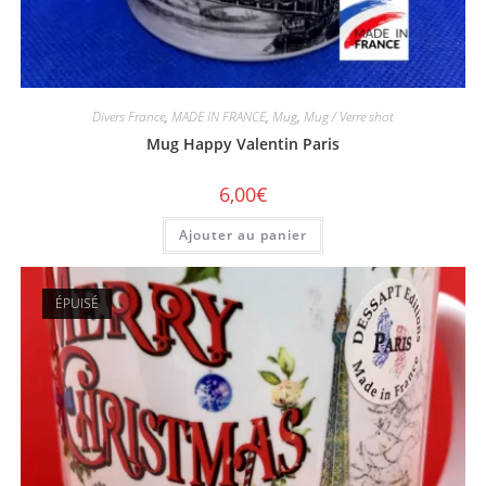
Divers France
,
MADE IN FRANCE
,
Mug
,
Mug / Verre shot
Mug Happy Valentin Paris
6,00
€
Ajouter au panier
ÉPUISÉ