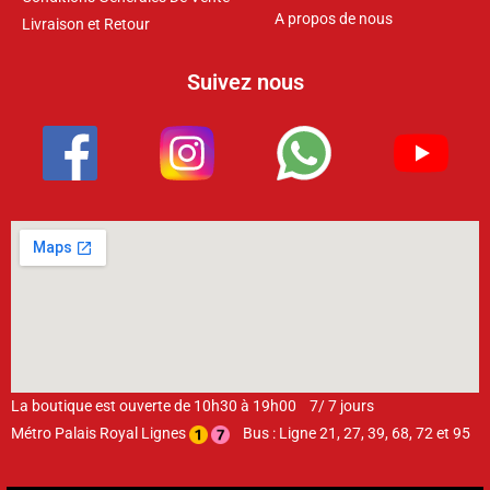
A propos de nous
Livraison et Retour
Suivez nous
La boutique est ouverte de 10h30 à 19h00 7/ 7 jours
Métro Palais Royal Lignes
Bus : Ligne 21, 27, 39, 68, 72 et 95