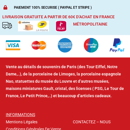
PAIEMENT 100% SECURISE ( PAYPAL ET STRIPE )
LIVRAISON GRATUITE A PARTIR DE 60€ D’ACHAT
EN FRANCE
MÉTROPOLITAINE
Vente au détails de souvenirs de Paris (des Tour Eiffel, Notre
Dame,..), de la porcelaine de Limoges, la porcelaine espagnole
Nao, statuettes du musée du Louvre et d’autres musées,
maisons miniatures Gault, cristal, des licenses ( PSG, Le Tour de
France, Le Petit Prince,..) et beaucoup d’articles cadeaux.
INFORMATIONS
Mentions Légales
CONTACTEZ – NOUS
Conditions Générales De Vente