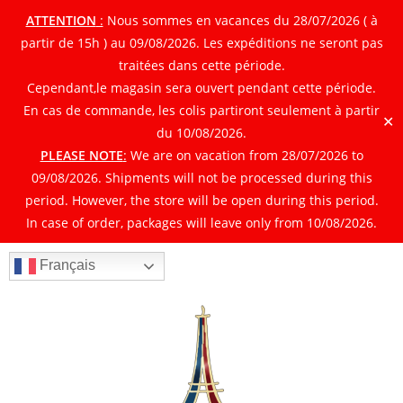
ATTENTION
:
Nous sommes en vacances du 28/07/2026 ( à
partir de 15h ) au 09/08/2026. Les expéditions ne seront pas
traitées dans cette période.
Cependant,le magasin sera ouvert pendant cette période.
En cas de commande, les colis partiront seulement à partir
✕
du 10/08/2026.
PLEASE NOTE
:
We are on vacation from 28/07/2026 to
09/08/2026. Shipments will not be processed during this
period. However, the store will be open during this period.
In case of order, packages will leave only from 10/08/2026.
Français