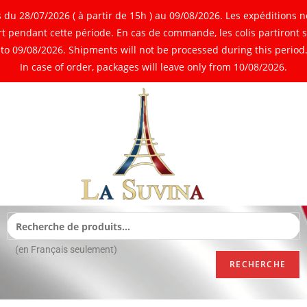
 28/07/2026 ( à partir de 15h ) au 09/08/2026. Les expéditions ne
 pendant cette période. En cas de commande, les colis partiront 
o 09/08/2026. Shipments will not be processed during this period. 
In case of order, packages will leave only from 10/08/2026.
(en Français seulement)
RECHERCHE