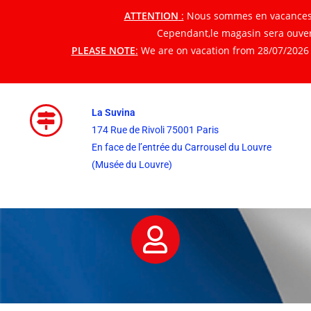
ATTENTION
:
Nous sommes en vacances du
Cependant,le magasin sera ouvert
PLEASE NOTE
:
We are on vacation from 28/07/2026 t
La Suvina
174 Rue de Rivoli 75001 Paris
En face de l’entrée du Carrousel du Louvre
(Musée du Louvre)