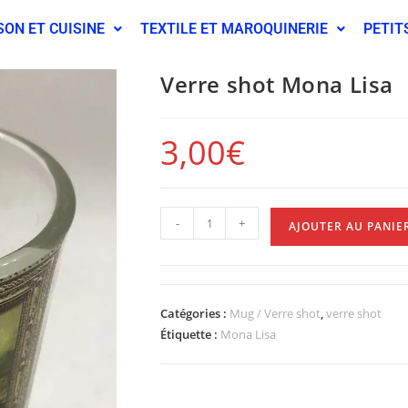
SON ET CUISINE
TEXTILE ET MAROQUINERIE
PETIT
Verre shot Mona Lisa
3,00
€
-
+
AJOUTER AU PANIE
Catégories :
Mug / Verre shot
,
verre shot
Étiquette :
Mona Lisa