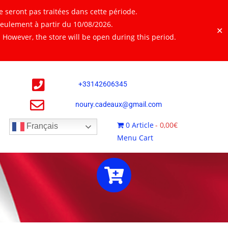
 seront pas traitées dans cette période.
seulement à partir du 10/08/2026.
✕
However, the store will be open during this period.
+
33142606345
noury.cadeaux@gmail.com
0 Article
0,00€
Français
Menu Cart