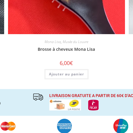
Mona Lisa
,
Musée du Louvre
Brosse à cheveux Mona Lisa
6,00
€
Ajouter au panier
LIVRAISON GRATUITE A PARTIR DE 60€ D’
)