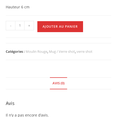
Hauteur 6 cm
-
+
AJOUTER AU PANIER
Catégories :
Moulin Rouge
,
Mug / Verre shot
,
verre shot
AVIS (0)
Avis
Il n’y a pas encore d’avis.