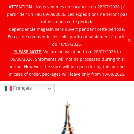
ATTENTION
:
Nous sommes en vacances du 28/07/2026 ( à
partir de 15h ) au 09/08/2026. Les expéditions ne seront pas
traitées dans cette période.
Cependant,le magasin sera ouvert pendant cette période.
En cas de commande, les colis partiront seulement à partir
✕
du 10/08/2026.
PLEASE NOTE
:
We are on vacation from 28/07/2026 to
09/08/2026. Shipments will not be processed during this
period. However, the store will be open during this period.
In case of order, packages will leave only from 10/08/2026.
Français