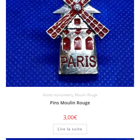
Autres monuments
,
Moulin Rouge
Pins Moulin Rouge
3,00
€
Lire la suite