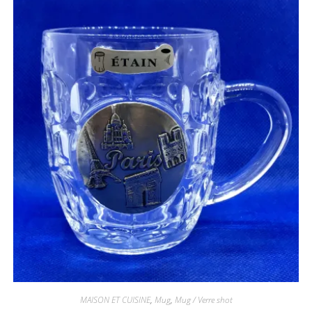
MAISON ET CUISINE
,
Mug
,
Mug / Verre shot