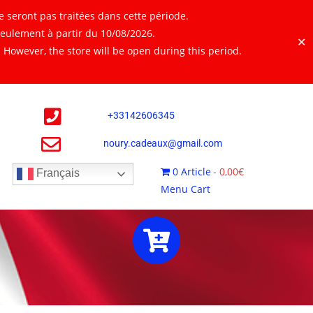
 seront pas traitées dans cette période.
seulement à partir du 10/08/2026.
✕
However, the store will be open during this period.
+
33142606345
noury.cadeaux@gmail.com
0 Article
0,00€
Français
Menu Cart