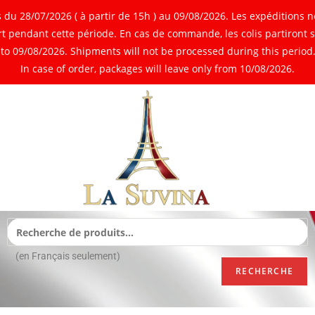
 28/07/2026 ( à partir de 15h ) au 09/08/2026. Les expéditions ne
 pendant cette période. En cas de commande, les colis partiront 
o 09/08/2026. Shipments will not be processed during this period. 
In case of order, packages will leave only from 10/08/2026.
(en Français seulement)
RECHERCHE