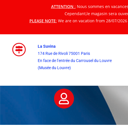
ATTENTION
:
Nous sommes en vacances du
Cependant,le magasin sera ouvert
PLEASE NOTE
:
We are on vacation from 28/07/2026 t
La Suvina
174 Rue de Rivoli 75001 Paris
En face de l’entrée du Carrousel du Louvre
(Musée du Louvre)