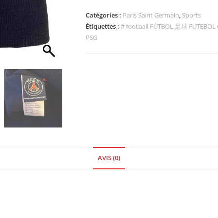
Catégories :
Paris Saint Germain
,
Sports
Étiquettes :
# football FÚTBOL 足球 FUTEBOL
PSG
AVIS (0)