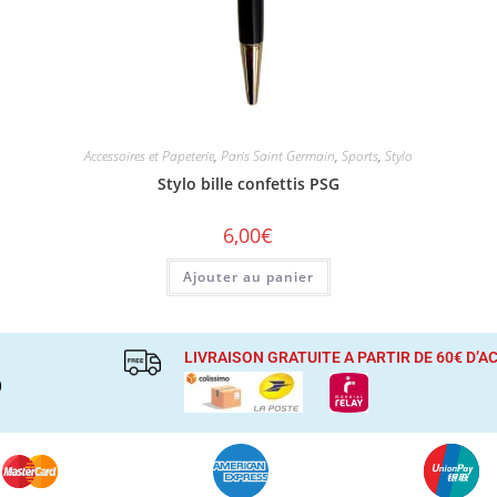
Accessoires et Papeterie
,
Paris Saint Germain
,
Sports
,
Stylo
Stylo bille confettis PSG
6,00
€
Ajouter au panier
LIVRAISON GRATUITE A PARTIR DE 60€ D’
)