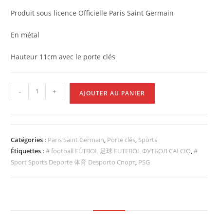
Produit sous licence Officielle Paris Saint Germain
En métal
Hauteur 11cm avec le porte clés
-
+
AJOUTER AU PANIER
Catégories :
Paris Saint Germain
,
Porte clés
,
Sports
Étiquettes :
# football FÚTBOL 足球 FUTEBOL ФУТБОЛ CALCIO
,
#
Sport Sports Deporte 体育 Desporto Спорт
,
PSG