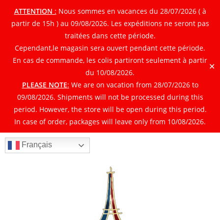
ATTENTION
:
Nous sommes en vacances du 28/07/2026 ( à
partir de 15h ) au 09/08/2026. Les expéditions ne seront pas
traitées dans cette période.
Cependant,le magasin sera ouvert pendant cette période.
En cas de commande, les colis partiront seulement à partir
✕
du 10/08/2026.
PLEASE NOTE
:
We are on vacation from 28/07/2026 to
09/08/2026. Shipments will not be processed during this
period. However, the store will be open during this period.
In case of order, packages will leave only from 10/08/2026.
Français