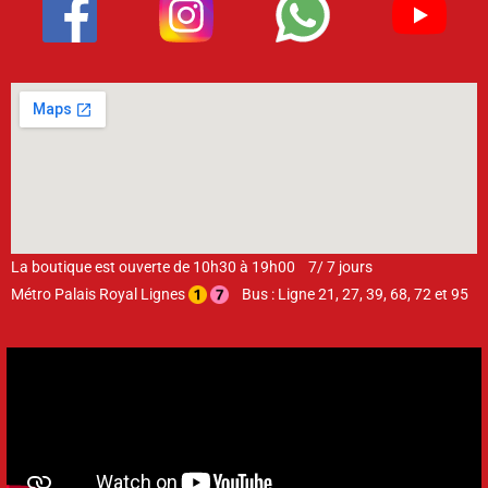
La boutique est ouverte de 10h30 à 19h00 7/ 7 jours
Métro Palais Royal Lignes
Bus : Ligne 21, 27, 39, 68, 72 et 95