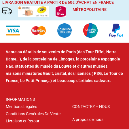
LIVRAISON GRATUITE A PARTIR DE 60€ D’ACHAT
EN FRANCE
MÉTROPOLITAINE
Vente au détails de souvenirs de Paris (des Tour Eiffel, Notre
Dame,..), de la porcelaine de Limoges, la porcelaine espagnole
Nao, statuettes du musée du Louvre et d’autres musées,
maisons miniatures Gault, cristal, des licenses ( PSG, Le Tour de
France, Le Petit Prince,..) et beaucoup d’articles cadeaux.
INFORMATIONS
Mentions Légales
CONTACTEZ – NOUS
Conditions Générales De Vente
A propos de nous
Livraison et Retour