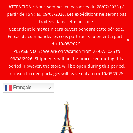
ATTENTION
:
Nous sommes en vacances du 28/07/2026 ( à
partir de 15h ) au 09/08/2026. Les expéditions ne seront pas
traitées dans cette période.
Cependant,le magasin sera ouvert pendant cette période.
En cas de commande, les colis partiront seulement à partir
✕
du 10/08/2026.
PLEASE NOTE
:
We are on vacation from 28/07/2026 to
09/08/2026. Shipments will not be processed during this
period. However, the store will be open during this period.
In case of order, packages will leave only from 10/08/2026.
Français