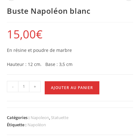
Produit précédent
Produit suivant
Buste Napoléon blanc
15,00
€
En résine et poudre de marbre
Hauteur : 12 cm. Base : 3,5 cm
-
+
AJOUTER AU PANIER
Catégories :
Napoleon
,
Statuette
Étiquette :
Napoléon