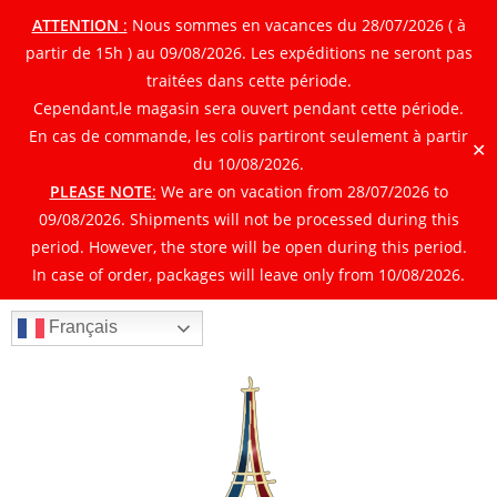
ATTENTION
:
Nous sommes en vacances du 28/07/2026 ( à
partir de 15h ) au 09/08/2026. Les expéditions ne seront pas
traitées dans cette période.
Cependant,le magasin sera ouvert pendant cette période.
En cas de commande, les colis partiront seulement à partir
✕
du 10/08/2026.
PLEASE NOTE
:
We are on vacation from 28/07/2026 to
09/08/2026. Shipments will not be processed during this
period. However, the store will be open during this period.
In case of order, packages will leave only from 10/08/2026.
Français