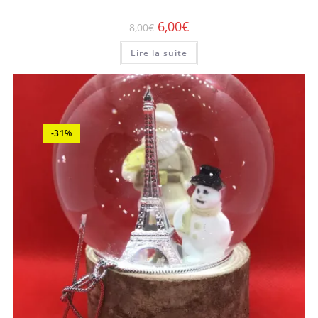
Paris Saint Germain
,
Porte clés
,
PROMOTIONS
Porte clé PSG maillot blanc
6,00
€
8,00
€
Lire la suite
-31%