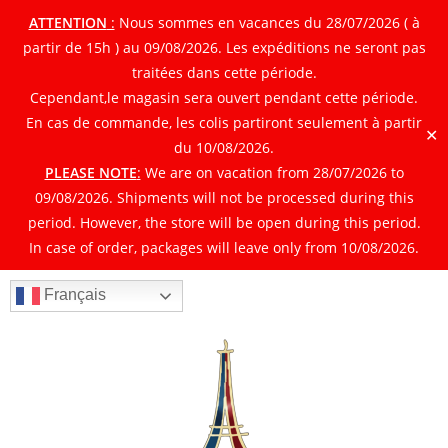
ATTENTION
:
Nous sommes en vacances du 28/07/2026 ( à
partir de 15h ) au 09/08/2026. Les expéditions ne seront pas
traitées dans cette période.
Cependant,le magasin sera ouvert pendant cette période.
En cas de commande, les colis partiront seulement à partir
✕
du 10/08/2026.
PLEASE NOTE
:
We are on vacation from 28/07/2026 to
09/08/2026. Shipments will not be processed during this
period. However, the store will be open during this period.
In case of order, packages will leave only from 10/08/2026.
Français