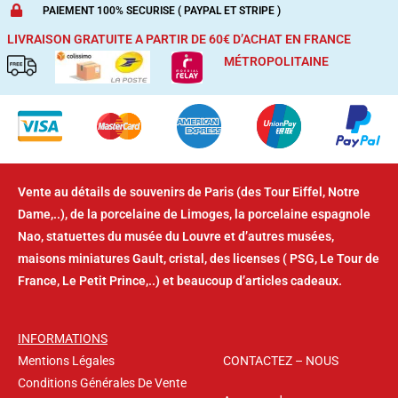
Ajouter au panier
PAIEMENT 100% SECURISE ( PAYPAL ET STRIPE )
LIVRAISON GRATUITE A PARTIR DE 60€ D’ACHAT
EN FRANCE
MÉTROPOLITAINE
Vente au détails de souvenirs de Paris (des Tour Eiffel, Notre
Dame,..), de la porcelaine de Limoges, la porcelaine espagnole
Nao, statuettes du musée du Louvre et d’autres musées,
maisons miniatures Gault, cristal, des licenses ( PSG, Le Tour de