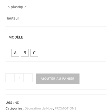
Décoration de Noel Papa Noel
5,00
€
6,00
€
En plastique
Hauteur
MODÈLE
A
B
C
-
+
AJOUTER AU PANIER