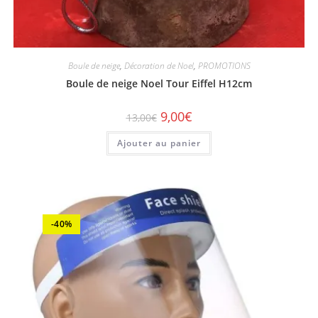
Boule de neige
,
Décoration de Noel
,
PROMOTIONS
Boule de neige Noel Tour Eiffel H12cm
9,00
€
13,00
€
Ajouter au panier