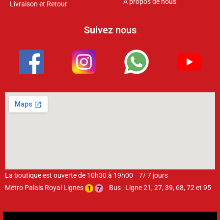
France, Le Petit Prince,..) et beaucoup d’articles cadeaux.
INFORMATIONS
Mentions Légales
CONTACTEZ – NOUS
Conditions Générales De Vente
A propos de nous
Livraison et Retour
Suivez nous