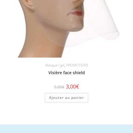
-40%
Masque / gel
,
PROMOTIONS
Visière face shield
3,00
€
5,00
€