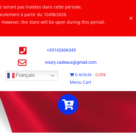
 seront pas traitées dans cette période.
seulement à partir du 10/08/2026.
✕
However, the store will be open during this period.
+
33142606345
noury.cadeaux@gmail.com
0 Article
0,00€
Français
Menu Cart