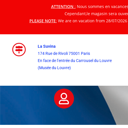
ATTENTION
:
Nous sommes en vacances du
Cependant,le magasin sera ouvert
PLEASE NOTE
:
We are on vacation from 28/07/2026 t
La Suvina
174 Rue de Rivoli 75001 Paris
En face de l’entrée du Carrousel du Louvre
(Musée du Louvre)