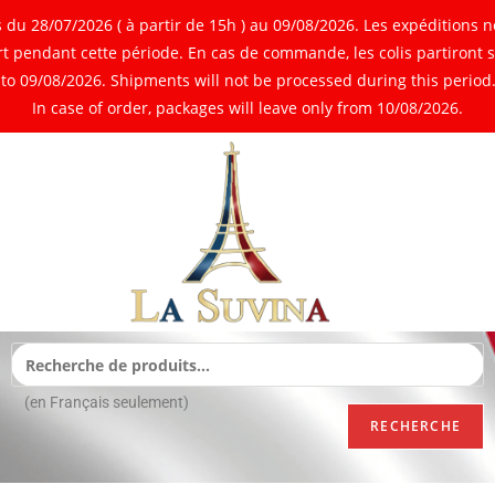
 28/07/2026 ( à partir de 15h ) au 09/08/2026. Les expéditions ne
 pendant cette période. En cas de commande, les colis partiront 
o 09/08/2026. Shipments will not be processed during this period. 
In case of order, packages will leave only from 10/08/2026.
(en Français seulement)
RECHERCHE