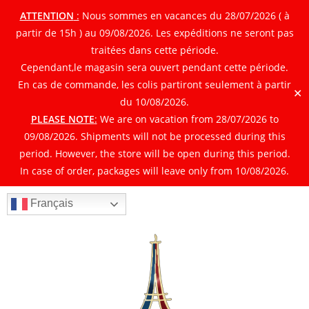
ATTENTION
:
Nous sommes en vacances du 28/07/2026 ( à
partir de 15h ) au 09/08/2026. Les expéditions ne seront pas
traitées dans cette période.
Cependant,le magasin sera ouvert pendant cette période.
En cas de commande, les colis partiront seulement à partir
✕
du 10/08/2026.
PLEASE NOTE
:
We are on vacation from 28/07/2026 to
09/08/2026. Shipments will not be processed during this
period. However, the store will be open during this period.
In case of order, packages will leave only from 10/08/2026.
Français