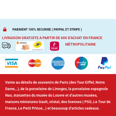
PAIEMENT 100% SECURISE ( PAYPAL ET STRIPE )
LIVRAISON GRATUITE A PARTIR DE 60€ D’ACHAT
EN FRANCE
MÉTROPOLITAINE
Vente au détails de souvenirs de Paris (des Tour Eiffel, Notre
Dame,..), de la porcelaine de Limoges, la porcelaine espagnole
Nao, statuettes du musée du Louvre et d’autres musées,
maisons miniatures Gault, cristal, des licenses ( PSG, Le Tour de
France, Le Petit Prince,..) et beaucoup d’articles cadeaux.