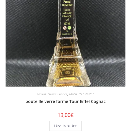
Alcool
,
Divers France
,
MADE IN FRANCE
bouteille verre forme Tour Eiffel Cognac
13,00
€
Lire la suite